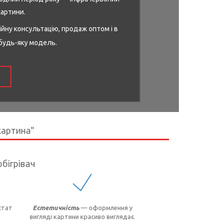
картини.
ійну консультацію, продаж оптом і в
 будь-яку модель.
картина"
обігрівач
стат
Естетичність
— оформлення у
вигляді картини красиво виглядає.