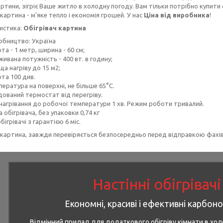
артини, зігріє Ваше житло в холодну погоду. Вам тільки потрібно купити
 картина - м'яке тепло і економія грошей. У нас
Ціна від виробника
!
истика:
Обігрівач картина
обництво: Україна
та - 1 метр, ширина - 60 см;
ивана потужність - 400 вт. в годину;
а нагріву до 15 м2;
та 100 див.
ература на поверхні, не більше 65°С.
дований термостат від перегріву.
 нагрівання до робочої температури 1 хв. Режим роботи тривалий.
 обігрівача, без упаковки 0,74 кг
обігрівачі з гарантією 6 міс.
 картина, завжди перевіряється безпосередньо перед відправкою фахі
Настінні обігрівач
Економні, красиві і ефективні карбонов
Відмінний прилад для додаткового обігріву кімнати в хо