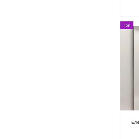
Топ
Ел