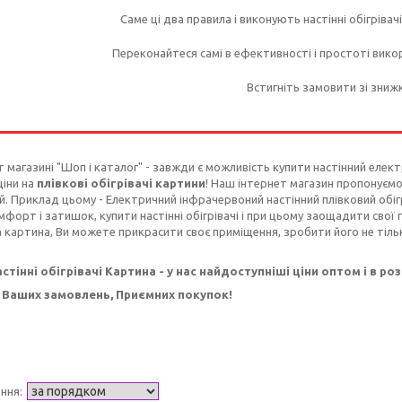
Саме ці два правила і виконують настінні обігрівач
Переконайтеся самі в ефективності і простоті вико
Встигніть замовити зі зниж
т магазині "Шоп і каталог" - завжди є можливість купити настінний елек
ціни на
плівкові обігрівачі картини
! Наш інтернет магазин пропонуємо
й. Приклад цьому - Електричний інфрачервоний настінний плівковий обі
мфорт і затишок, купити настінні обігрівачі і при цьому заощадити свої
а картина, Ви можете прикрасити своє приміщення, зробити його не тіль
стінні обігрівачі Картина - у нас найдоступніші ціни оптом і в роз
Ваших замовлень, Приємних покупок!