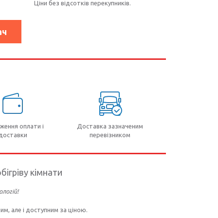
Ціни без відсотків перекупників.
ач
я
ження оплати і
Доставка зазначеним
доставки
перевізником
бігріву кімнати
логій!
м, але і доступним за ціною.