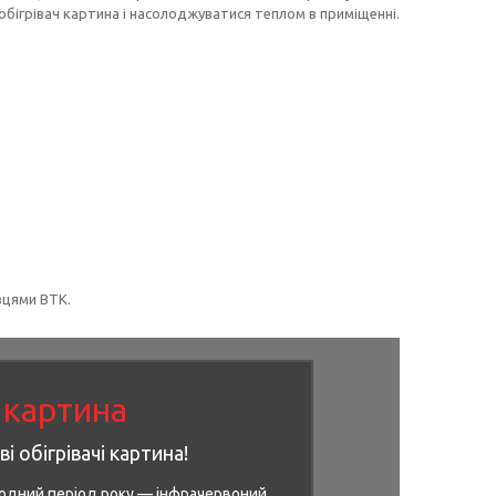
 обігрівач картина і насолоджуватися теплом в приміщенні.
вцями ВТК.
і картина
і обігрівачі картина!
лодний період року — інфрачервоний