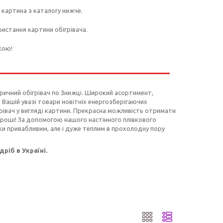
і картина з каталогу нижче.
ристання картини обігрівача.
кою!
тричний обігрівач по Знижці. Широкий асортимент,
 Вашій увазі товари новітніх енергозберігаючих
грівач у вигляді картини. Прекрасна можливість отримати
 гроші! За допомогою нашого настінного плівкового
ки привабливим, але і дуже теплим в прохолодну пору
дріб в Україні.