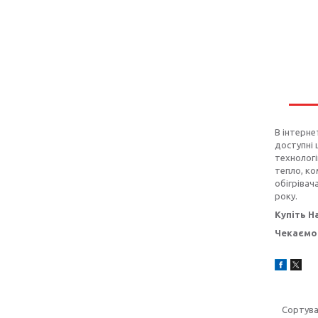
В інтерне
доступні 
технологі
тепло, ко
обігрівач
року.
Купіть На
Чекаємо 