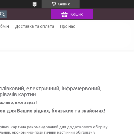
Кошик
Кошик
обмін
Доставка та оплата
Про нас
 плівковий, електричний, інфрачервоний,
рівачів картин
ожливо, вже зараз!
нок для Ваших рідних, близьких та знайомих!
ігрівач-картина рекомендований для додаткового обігріву
ьний, економічно-практичний настінний обігрівач у