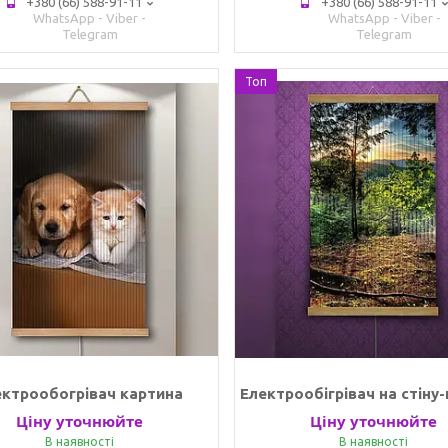
+380 (66) 588-91-11
+380 (66) 588-91-11
WhatsApp - Viber -
WhatsApp - Viber -
Telegram
Telegram
Топ
ектрообогрівач картина
Електрообігрівач на стіну
Ціну уточнюйте
Ціну уточнюйте
В наявності
В наявності