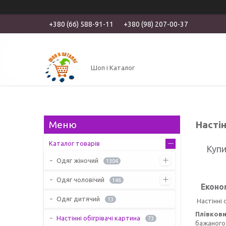
+380 (66) 588-91-11
+380 (98) 207-00-37
Шоп і Каталог
Настін
Каталог товарів
Купи
Одяг жіночий
1304
Одяг чоловічий
146
Економ
Одяг дитячий
13
Настінні 
Плівкови
Настінні обігрівачі картина
73
бажаного 