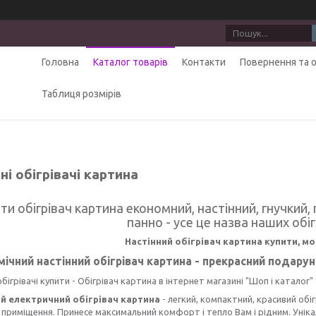
Головна
Каталог товарів
Контакти
Повернення та 
Таблиця розмірів
ні обігрівачі картина
ти обігрівач картина економний, настінний, гнучкий,
панно - усе це назва наших обіг
Настінний обігрівач картина купити, м
ічний настінний обігрівач картина - прекрасний подару
обігрівачі купити - Обігрівач картина в інтернет магазині "Шоп і каталог"
й електричний обігрівач картина
- легкий, компактний, красивий об
приміщення. Принесе максимальний комфорт і тепло Вам і рідним. Унікал