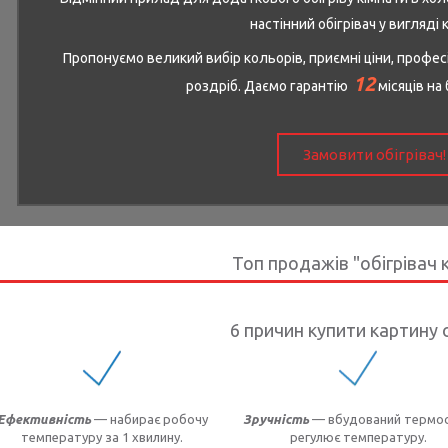
настінний обігрівач у вигляді 
Пропонуємо великий вибір кольорів, приємні ціни, профес
12
роздріб. Даємо гарантію
місяців на
Замовити обігрівач!
Топ продажів "обігрівач 
6 причин купити картину 
Ефективність
— набирає робочу
Зручність
— вбудований термо
температуру за 1 хвилину.
регулює температуру.