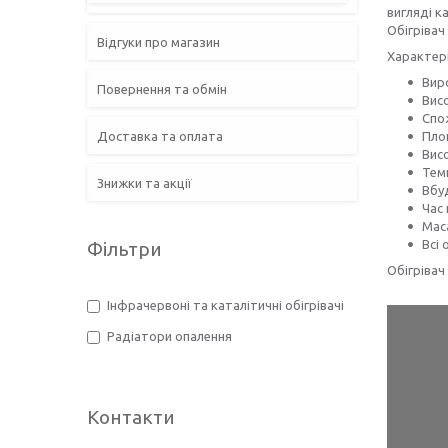
вигляді к
Обігрівач
Відгуки про магазин
Характер
Вир
Повернення та обмін
Висо
Спож
Доставка та оплата
Площ
Висо
Темп
Знижки та акції
Вбу
Час
Маса
Всі 
Фільтри
Обігрівач
Інфрачервоні та каталітичні обігрівачі
Радіатори опалення
Контакти