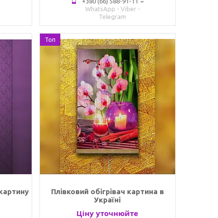
+380 (66) 588-91-11
WhatsApp - Viber -
Telegram
Топ
-картину
Плівковий обігрівач картина в
Україні
Ціну уточнюйте