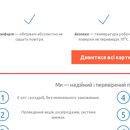
омфорт
— обігрівачі абсолютно не
Безпека
— температура робоч
сушать повітря.
поверхні не перевищує 70°C.
Дивитися всі карт
Ми — надійний і перевірений 
1
4
Є опт і роздріб, без мінімального замовлення.
Проведення акція, розпродажів, система
2
5
знижок.