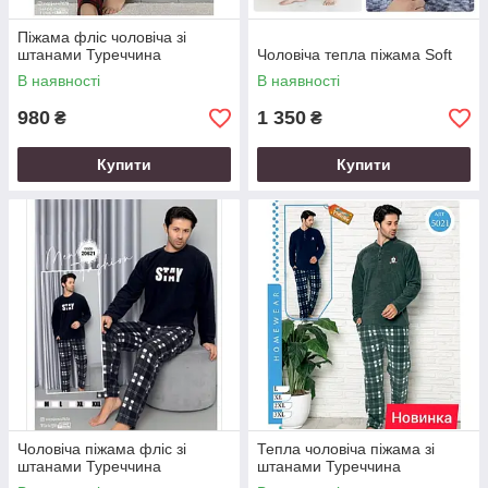
Піжама фліс чоловіча зі
штанами Туреччина
Чоловіча тепла піжама Soft
В наявності
В наявності
980
1 350
₴
₴
Купити
Купити
Чоловіча піжама фліс зі
Тепла чоловіча піжама зі
штанами Туреччина
штанами Туреччина