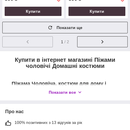
Купити
Купити
Показати ще
1
/ 2
Купити в інтернет магазині Піжами
чоловічі Домашні костюми
Піжама Чоловіча
, костюм для дому і
відпочинку - це якісна, зручна,
Показати все
повсякденний одяг для чоловіків
Про нас
Модні чоловічі домашні костюми, піжами, комплекти для
відпочинку з сучасних матеріалів - відмінне рішення для
100% позитивних з 13 відгуків за рік
домашнього, комфортного відпочинку.