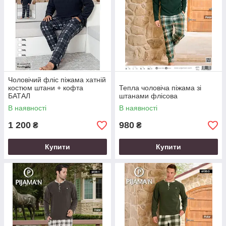
Чоловічий фліс піжама хатній
костюм штани + кофта
Тепла чоловіча піжама зі
БАТАЛ
штанами флісова
В наявності
В наявності
1 200
980
₴
₴
Купити
Купити