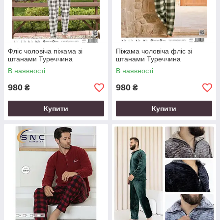
Фліс чоловіча піжама зі
Піжама чоловіча фліс зі
штанами Туреччина
штанами Туреччина
В наявності
В наявності
980
980
₴
₴
Купити
Купити