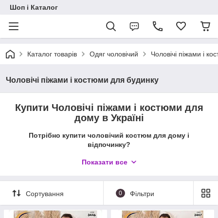
Шоп і Каталог
Каталог товарів
Одяг чоловічий
Чоловічі піжами і ко
Чоловічі піжами і костюми для будинку
Купити Чоловічі піжами і костюми для
дому в Україні
Потрібно купити чоловічий костюм для дому і
відпочинку?
Чоловічі домашні піжами і костюми для
Показати все
відпочинку - Чоловічі комплекти
футболка+штани, бриджі, капрі - 100%
Туреччина
Сортування
0
Фільтри
Чоловічі піжами і костюми для будинку
Турецького виробництва
- Відмінний вибір для
чоловіків, які цінують високу якість і стиль.