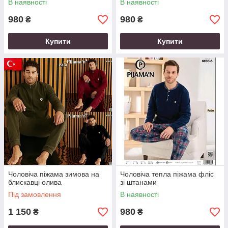
В наявності
В наявності
980
980
₴
₴
Купити
Купити
Чоловіча піжама зимова на
Чоловіча тепла піжама фліс
блискавці олива
зі штанами
Під замовлення
В наявності
1 150
980
₴
₴