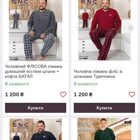
В
інтернет-магазині Шоп і каталог
представлені різні фасони
піжам для чоловіків з різними уподобаннями в моделях,
тканинах і кольорах. Яку б піжаму Ви не вибрали, ви
отримаєте якісну річ, якою будете задоволені!
Чоловічий ФЛІСОВА піжама
домашній костюм штани +
Чоловіча піжама фліс зі
кофта БАТАЛ
штанами Туреччина
В наявності
В наявності
1 200
1 200
₴
₴
Купити
Купити