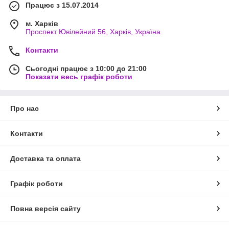
Прийшовши додому після важкого трудового дня, кожен
Працює з 15.07.2014
чоловік любить відчувати себе комфортно і затишно. Та
чоловічий одяг для дому грає в цьому не останню роль.
м. Харків
Проспект Ювілейний 56, Харків, Україна
Пропонуємо асортимент від знаменитих Турецьких
виробників чоловічих піжам
, домашніх костюмів,
Контакти
чоловічі комплекти для відпочинку. Представлені на сайті
позиції хорошої якості, презентабельно виглядають і
Сьогодні працює з 10:00 до 21:00
приємні на дотик.
Показати весь графік роботи
Чоловічі костюми для будинку універсальні у
використанні, вони призначені для використання в
домашніх умовах, але при цьому дуже гармонійно
Про нас
виглядають на чоловікові під час відпочинку на природі.
Контакти
Доставка та оплата
Графік роботи
Повна версія сайту