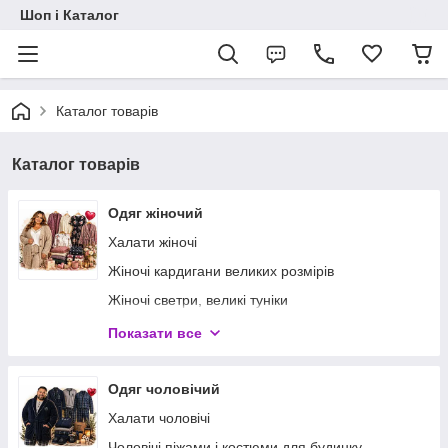
Шоп і Каталог
Каталог товарів
Каталог товарів
Одяг жіночий
Халати жіночі
Жіночі кардигани великих розмірів
Жіночі светри, великі туніки
Жіночі літні туніки великих розмірів
Показати все
Сукні великих розмірів
Махрові піжами
Одяг чоловічий
Костюми жіночі великих розмірів
Халати чоловічі
Нічні сорочки жіночі
Чоловічі піжами і костюми для будинку