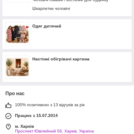
Комплекти жіночі з бриджами
Шкарпетки чоловічі
Жіночі піжами, домашні костюми
Велюрові костюми
Одяг дитячий
Настінні обігрівачі картина
Про нас
100% позитивних з 13 відгуків за рік
Працює з 15.07.2014
м. Харків
Проспект Ювілейний 56, Харків, Україна