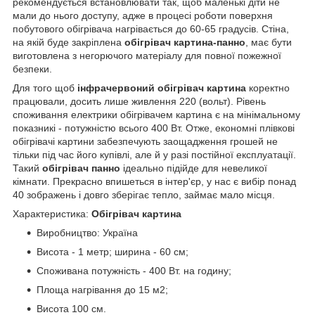
рекомендується встановлювати так, щоб маленькі діти не
мали до нього доступу, адже в процесі роботи поверхня
побутового обігрівача нагрівається до 60-65 градусів. Стіна,
на якій буде закріплена
обігрівач
картина-панно
, має бути
виготовлена з негорючого матеріалу для повної пожежної
безпеки.
Для того щоб
інфрачервоний обігрівач
картина
коректно
працювали, досить лише живлення 220 (вольт). Рівень
споживання електрики обігрівачем картина є на мінімальному
показникі - потужністю всього 400 Вт. Отже, економні плівкові
обігрівачі картини забезпечують заощадження грошей не
тільки під час його купівлі, але й у разі постійної експлуатації.
Такий
обігрівач
панно
ідеально підійде для невеликої
кімнати. Прекрасно впишеться в інтер'єр, у нас є вибір понад
40 зображень і довго зберігає тепло, займає мало місця.
Характеристика:
Обігрівач
картина
Виробництво: Україна
Висота - 1 метр; ширина - 60 см;
Споживана потужність - 400 Вт. на годину;
Площа нагрівання до 15 м2;
Висота 100 см.