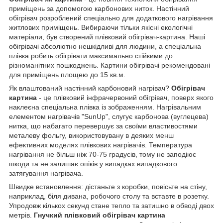
приміщень за допомогою карбонових ниток. Настінний
обігрівач розроблений спеціально для додаткового нагрівання
житлових приміщень. Вибираючи тільки якісні екологічні
матеріали, був створений плівковий обігрівач-картина. Наші
обігрівачі абсолютно нешкідливі для людини, а спеціальна
плівка робить обігрівати максимально стійкими до
різноманітних пошкоджень. Картини обігрівачі рекомендовані
для приміщень площею до 15 кв.м.
Як влаштований настінний карбоновий нагрівач?
Обігрівач
картина
- це плівковий інфрачервоний обігрівач, поверх якого
наклеєна спеціальна плівка із зображенням. Нагрівальним
елементом нагрівачів "SunUp", слугує карбонова (вуглецева)
нитка, що набагато перевершує за своїми властивостями
металеву фольгу, використовувану в деяких менш
ефективних моделях плівкових нагрівачів. Температура
нагрівання не більш ніж 70-75 градусів, тому не заподіює
шкоди та не залишає опіків у випадках випадкового
затягування нагрівача.
Швидке встановлення: дістаньте з коробки, повісьте на стіну,
наприклад, біля дивана, робочого столу та вставте в розетку.
Упродовж кількох секунд стане тепло та затишно в обводі двох
метрів.
Гнучкий плівковий обігрівач
картина