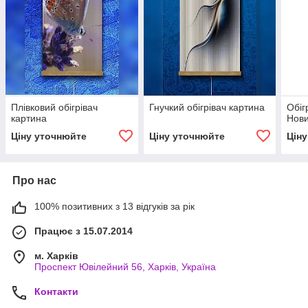
Плівковий обігрівач
Гнучкий обігрівач картина
Обіг
картина
Нов
Ціну уточнюйте
Ціну уточнюйте
Цін
Про нас
100% позитивних з 13 відгуків за рік
Працює з 15.07.2014
м. Харків
Проспект Ювілейний 56, Харків, Україна
Контакти