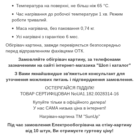
Температура на поверхні, не більш ніж 65 °C.
Час нагрівання до робочої температури 1 хв. Режим
роботи тривалий.
Маса нагрівача, без паковання 0,74 кг.
Усі нагрівачі з гарантією 6 мес.
Обігрівач картина, завжди перевіряється безпосередньо
перед відправленням фахівцями ОТК.
Замовляйте обігрівач
картину, за телефонами
зазначеними на сайті інтернет-магазика "Шоп і каталог"
З Вами якнайшвидше зв'яжеться консультант для
уточнення можливих питань і підтвердження замовлення.
ОСТЕРІГАЙСЯ ПІДДІЛК!
ТОВАР СЕРТИФІЦОВАН NoUA1.182.0028314-16
Купуйте тільки в офіційного дилера!
У нас САМА низька ціна в інтернеті!
Нагрівач-картина ТМ "SunUp"
Під час замовлення Електрообогрівача на стіну-картину
від 10 штук, Ви отримуєте гуртову ціну!