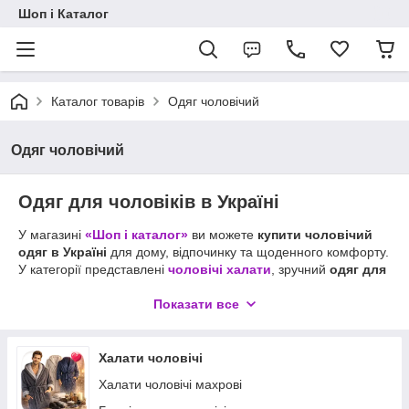
Шоп і Каталог
Каталог товарів
Одяг чоловічий
Одяг чоловічий
Одяг для чоловіків в Україні
У магазині
«Шоп і каталог»
ви можете
купити чоловічий
одяг в Україні
для дому, відпочинку та щоденного комфорту.
У категорії представлені
чоловічі халати
, зручний
одяг для
дому для чоловіків
, а також
чоловічі піжами
для сну та
відпочинку.
Показати все
Чоловічі халати махрові
особливо популярні завдяки
м'якості тканини, теплу та практичності. Якщо ви хочете
Халати чоловічі
купити чоловічий халат
,
купити чоловічу піжаму
або
зручний
домашній чоловічий одяг
, у каталозі зібрані
Халати чоловічі махрові
комфортні моделі для різних сезонів.