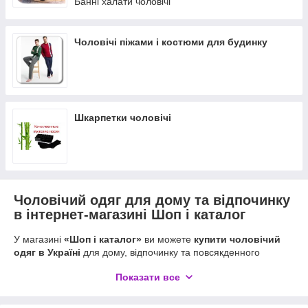
Банні халати чоловічі
Чоловічі піжами і костюми для будинку
Шкарпетки чоловічі
Чоловічий одяг для дому та відпочинку
в інтернет-магазині Шоп і каталог
У магазині
«Шоп і каталог»
ви можете
купити чоловічий
одяг в Україні
для дому, відпочинку та повсякденного
комфорту. У каталозі представлений практичний
домашній
Показати все
чоловічий одяг
, зручні комплекти для сну, теплі моделі для
прохолодної пори року та легкі варіанти для щоденного
носіння.