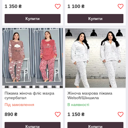
1 350
1 100
₴
₴
Купити
Купити
Піжама жіноча фліс махра
Жіноча махрова піжама
супербатал
Welsoft/Шіншила
Під замовлення
В наявності
890
1 150
₴
₴
Купити
Купити