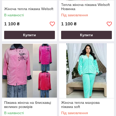
Тепла жіноча піжама Welsoft
Жіноча тепла піжама Welsoft
Новинка
В наявності
Під замовлення
1 100
1 100
₴
₴
Купити
Купити
Піжама жіноча на блискавці
Жіноча тепла махрова
великих розмірів
піжама soft
В наявності
Під замовлення