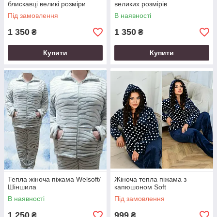
блискавці великі розміри
великих розмірів
Під замовлення
В наявності
1 350
1 350
₴
₴
Купити
Купити
Тепла жіноча піжама Welsoft/
Жіноча тепла піжама з
Шіншила
капюшоном Soft
В наявності
Під замовлення
1 250
999
₴
₴