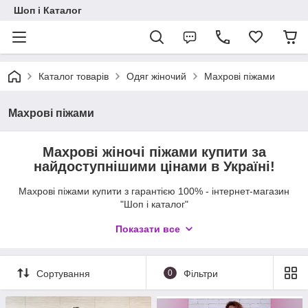
Шоп і Каталог
Каталог товарів
Одяг жіночий
Махрові піжами
Махрові піжами
Махрові жіночі піжами купити за
найдоступнішими цінами в Україні!
Махрові піжами купити з гарантією 100% - інтернет-магазин
"Шоп і каталог"
Жіночі Махрові піжами
- це незамінна деталь жіночого
Показати все
одягу в холодну пору року. Жіноча тепла махрова піжама -
найзручніший і найкращий одяг для дому та відпочинку, у
якому кожна з вас зігріється в найбільш морозну
Сортування
0
Фільтри
погоду. Оформлюйте замовлення онлайн — ми швидко
обробимо заявку та допоможемо з вибором. Більше товарів
для дому та одягу дивіться на
головній сторінці
або в розділі