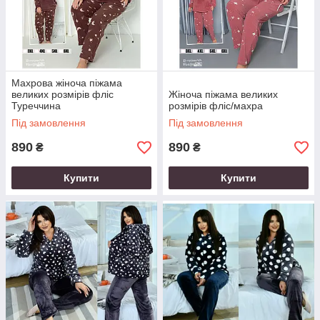
Махрова жіноча піжама
великих розмірів фліс
Жіноча піжама великих
Туреччина
розмірів фліс/махра
Під замовлення
Під замовлення
890
890
₴
₴
Купити
Купити