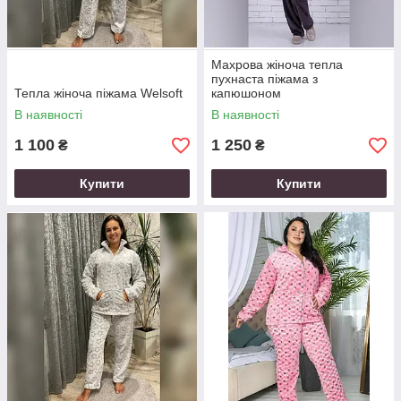
Махрова жіноча тепла
пухнаста піжама з
Тепла жіноча піжама Welsoft
капюшоном
В наявності
В наявності
1 100
1 250
₴
₴
Купити
Купити