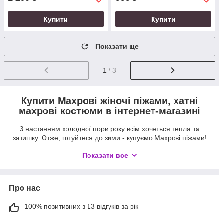
Купити
Купити
Показати ще
1
/ 3
Купити Махрові жіночі піжами, хатні
махрові костюми в інтернет-магазині
З настанням холодної пори року всім хочеться тепла та
затишку. Отже, готуйтеся до зими - купуємо Махрові піжами!
Купіть Махрову піжаму, і ви отримаєте
Показати все
якісну, красиву річ за найприємнішою
ціною!
Про нас
Купуйте жіночі махрові піжами в інтернет-магазині "Шоп і
каталог" і насолоджуйтеся теплом і комфортом!
100% позитивних з 13 відгуків за рік