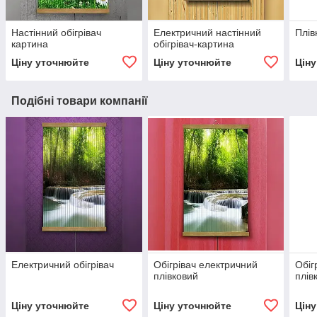
Настінний обігрівач
Електричний настінний
Плів
картина
обігрівач-картина
Ціну уточнюйте
Ціну уточнюйте
Цін
Подібні товари компанії
Електричний обігрівач
Обігрівач електричний
Обіг
плівковий
плів
Ціну уточнюйте
Ціну уточнюйте
Цін