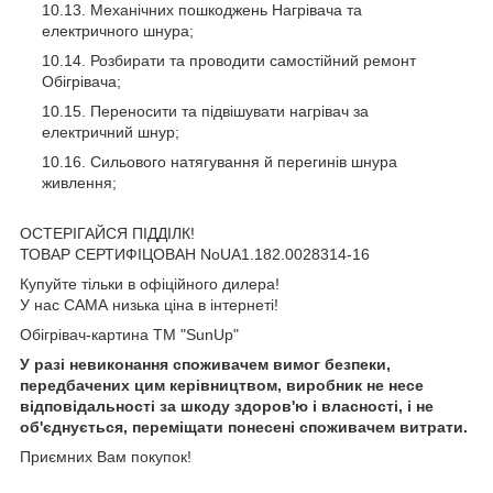
Механічних пошкоджень Нагрівача та
електричного шнура;
Розбирати та проводити самостійний ремонт
Обігрівача;
Переносити та підвішувати нагрівач за
електричний шнур;
Сильового натягування й перегинів шнура
живлення;
ОСТЕРІГАЙСЯ ПІДДІЛК!
ТОВАР СЕРТИФІЦОВАН NoUA1.182.0028314-16
Купуйте тільки в офіційного дилера!
У нас САМА низька ціна в інтернеті!
Обігрівач-картина ТМ "SunUp"
У разі невиконання споживачем вимог безпеки,
передбачених цим керівництвом, виробник не несе
відповідальності за шкоду здоров'ю і власності, і не
об'єднується, переміщати понесені споживачем витрати.
Приємних Вам покупок!