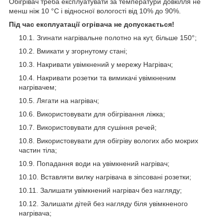
Обігрівач треба експлуатувати за температури довкілля не
менш ніж 10 °C і відносної вологості від 10% до 90%.
Під час експлуатації огрівача не допускається!
Згинати нагрівальне полотно на кут, більше 150°;
Вмикати у згорнутому стані;
Накривати увімкнений у мережу Нагрівач;
Накривати розетки та вимикачі увімкненим
нагрівачем;
Лягати на нагрівач;
Використовувати для обігрівання ліжка;
Використовувати для сушіння речей;
Використовувати для обігріву вологих або мокрих
частин тіла;
Попадання води на увімкнений нагрівач;
Вставляти вилку нагрівача в зіпсовані розетки;
Залишати увімкнений нагрівач без нагляду;
Залишати дітей без нагляду біля увімкненого
нагрівача;