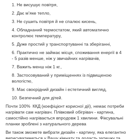
Не висушує повітря,
Дає м'яке тепло,
Не сушить повітря й не спалює кисень,
Обладнаний термостатом, який автоматично
контролює температуру,
Дуже простий у транспортуванні та зберіганні,
Практично не займає місця, споживання енергії в 4
- 5 разів менше, ніж у звичайних нагрівачів,
Важить менш ніж 1 кг.,
Застосовуваний у приміщеннях із підвищеною
вологістю,
Має своєрідний дизайн і естетичний вигляд,
Безпечний для дітей.
Почти 100% ККД (коефіцієнт корисної дії), немає потреби
нагрівати сам нагрівач. Плівковий обігрівач - картина,
самостійно нагрівається впродовж 1 хвилини. Фіксувальні
планки зроблені з натурального дерева
Ви також зможете вибрати дизайн - картину, яка елегантно
виписуватиметься у Вашу кімнату та додасть затишку та