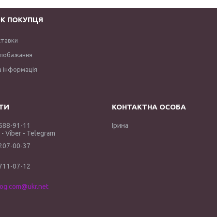
К ПОКУПЦЯ
ставки
 побажання
 інформація
 588-91-11
Ірина
- Viber - Telegram
 207-00-37
 711-07-12
log.com@ukr.net