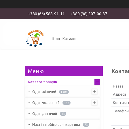
+380 (66) 588-91-11
+380 (98) 207-00-37
Шоп і Каталог
Конта
Каталог товарів
Одяг жіночий
1304
Одяг чоловічий
146
Одяг дитячий
13
Настінні обігрівачі картина
73