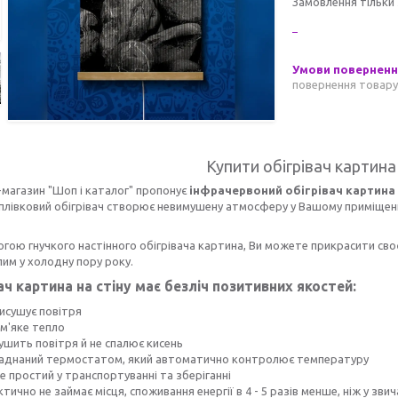
Замовлення тільки
повернення товару
Купити обігрівач картина 
магазин "Шоп і каталог" пропонує
інфрачервоний обігрівач
картина 
плівковий обігрівач
створює невимушену атмосферу у Вашому приміщенні
гою гнучкого настінного обігрівача картина, Ви можете прикрасити своє
им у холодну пору року.
ач
картина на стіну має безліч позитивних якостей:
исушує повітря
м'яке тепло
ушить повітря й не спалює кисень
аднаний термостатом, який автоматично контролює температуру
 простий у транспортуванні та зберіганні
тично не займає місця, споживання енергії в 4 - 5 разів менше, ніж у звич