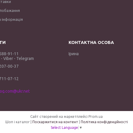
ставки
 побажання
 інформація
 588-91-11
Ірина
- Viber - Telegram
 207-00-37
 711-07-12
log.com@ukr.net
Сайт створений на маркетплейсі
Prom.ua
Шоп і каталог |
Поскаржитися на контент
|
Політика конфіденційності
Select Language
▼