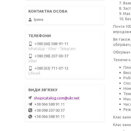
Важи
Заст
Має 
Бе
Ірина
Почти 100
впродовж 
Ви також 
+380 (66) 588-91-11
обігрівач
WhatsApp - Viber - Telegram
Обігрівач
+380 (98) 207-00-37
Технічні 
Viber
Площ
+380 (63) 711-07-12
Висо
Lifecell
Роб
Спож
Номі
Темп
shopicatalog.com@ukr.net
Маса
Час 
+38 066 588 91 11
Реж
+38 098 207 00 37
+38 066 588 91 11
Клас захи
Клас захи