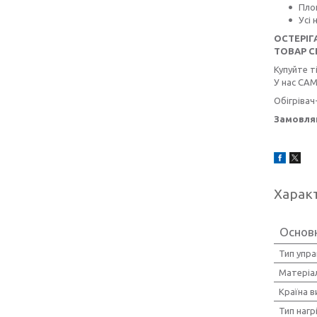
Площ
Усі 
ОСТЕРІГ
ТОВАР С
Купуйте т
У нас САМ
Обігрівач
Замовляй
Харак
Основ
Тип упра
Матеріа
Країна 
Тип нагр