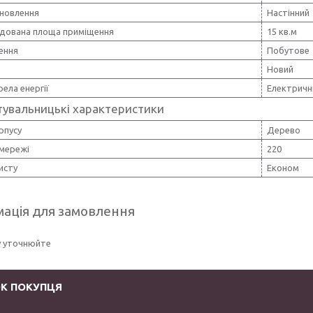
ановлення
Настінний
дована площа приміщення
15 кв.м
ення
Побутове
Новий
ела енергії
Електричн
тувальницькі характеристики
рпусу
Дерево
 мережі
220
исту
Економ
ація для замовлення
у уточнюйте
К ПОКУПЦЯ