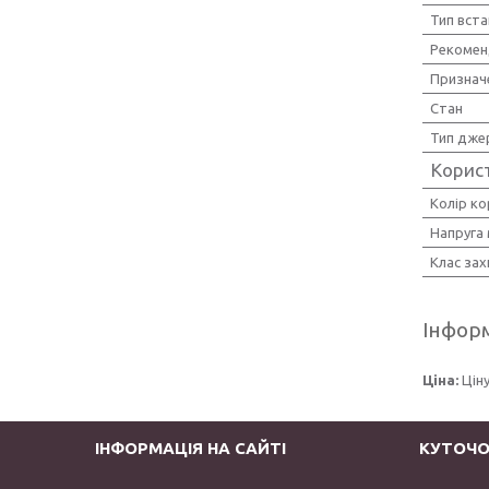
Тип вст
Рекомен
Признач
Стан
Тип джер
Корис
Колір ко
Напруга
Клас зах
Інформ
Ціна:
Цін
ІНФОРМАЦІЯ НА САЙТІ
КУТОЧО