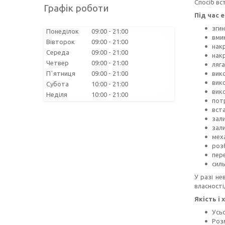
Спосіб вс
Графік роботи
Під час 
згин
Понеділок
09:00
21:00
вмик
Вівторок
09:00
21:00
накр
Середа
09:00
21:00
нак
Четвер
09:00
21:00
ляга
вико
Пʼятниця
09:00
21:00
вик
Субота
10:00
21:00
вик
Неділя
10:00
21:00
потр
вста
зали
зали
мех
роз
пере
силь
У разі не
власності
Якість і
Усьо
Розм