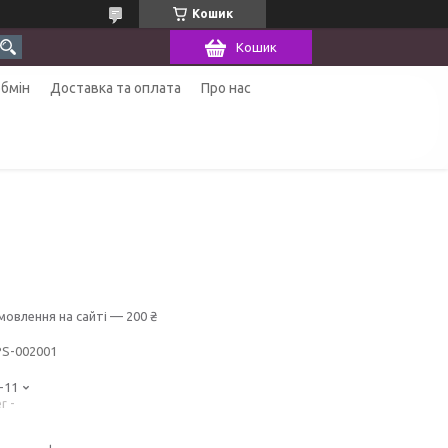
Кошик
Кошик
обмін
Доставка та оплата
Про нас
мовлення на сайті — 200 ₴
PS-002001
-11
r -