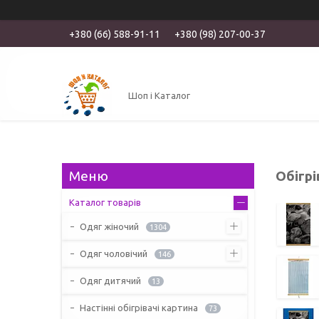
+380 (66) 588-91-11
+380 (98) 207-00-37
Шоп і Каталог
Обігрі
Каталог товарів
Одяг жіночий
1304
Одяг чоловічий
146
Одяг дитячий
13
Настінні обігрівачі картина
73