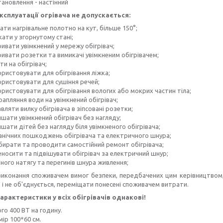
тановлення - настінний
експлуатації огрівача не допускається:
ати нагрівальне полотно на кут, більше 150°;
ати у згорнутому стані;
ивати увімкнений у мережу обігрівач;
ривати розетки та вимикачі увімкненим обігрівачем;
ти на обігрівач;
ристовувати для обігрівання ліжка;
ористовувати для сушіння речей;
ористовувати для обігрівання вологих або мокрих частин тіла;
апляння води на увімкнений обігрівач;
вляти вилку обігрівача в зіпсовані розетки;
шати увімкнений обігрівач без нагляду;
шати дітей без нагляду біля увімкненого обігрівача;
анічних пошкоджень обігрівача та електричного шнура;
бирати та проводити самостійний ремонт обігрівача;
носити та підвішувати обігрівач за електричний шнур;
ного натягу та перегинів шнура живлення;
виконання споживачем вимог безпеки, передбачених цим керівництвом,
, і не об'єднується, переміщати понесені споживачем витрати.
 характеристики у всіх обігрівачів однакові!
го 400 ВТ на годину.
ір 100*60 см.