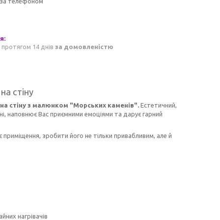
 за телефоном
 протягом 14 днів
за домовленістю
на стіну
на стіну
з
малюнком "Морських каменів".
Естетичний,
, наповнює Вас приємними емоціями та дарує гарний
 приміщення, зробити його не тільки привабливим, але й
айних нагрівачів