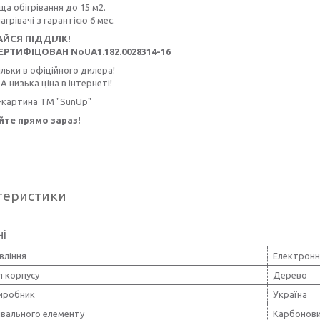
а обігрівання до 15 м2.
нагрівачі з гарантією 6 мес.
АЙСЯ ПІДДІЛК!
ЕРТИФІЦОВАН NoUA1.182.0028314-16
ільки в офіційного дилера!
А низька ціна в інтернеті!
-картина ТМ "SunUp"
те прямо зараз!
теристики
ні
вління
Електронн
л корпусу
Дерево
виробник
Україна
івального елементу
Карбонов