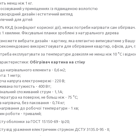
ть менш ніж 1 кг.
осовуваний у приміщеннях із підвищеною вологістю
своєрідний дизайн і естетичний вигляд
зпечний для дітей
% ККД (коефіцієнт корисної дії), немає потреби нагрівати сам обігрівач.
1 хвилини. Фіксувальні планки зроблені з натурального дерева
зможете вибрати дизайн - картину, яка елегантно виписуватиме у Вашу
 рекомендовано використовувати для обігрівання квартир, офісів, дач, 
 треба експлуатувати за температури довкілля не менш ніж 10 °C і відно
характеристики:
Обігрівач
картина на стіну
а нагрівального елемента - 0,6 м2;
та: 1 метр;
оча напруга електромережі - 220 В;
ивана потужність - 400 Вт;
нальний споживаний струм - 1,1А;
ература на поверхні, не більш ніж - 75 °C;
 нагрівача, без паковання - 0,74 кг;
нагрівання до робочої температури - 1 хв;
им роботи - тривалий;
сту оболонки за ГОСТ 15150-69 - Ip20;
сту від ураження електричним струмом ДСТУ 3135.0-95 - II;