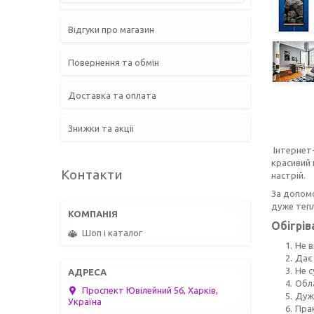
Відгуки про магазин
Повернення та обмін
Доставка та оплата
Знижки та акції
Інтернет-
красивий 
Контакти
настрій.
За допомо
дуже тепл
Обігрів
Шоп і каталог
Не в
Дає 
Не с
Обл
Проспект Ювілейний 56, Харків,
Дуже
Україна
Прак