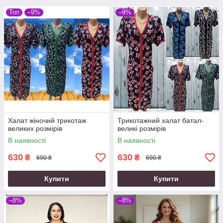
Топ
–9%
–9%
Халат жіночий трикотаж
Трикотажний халат батал-
великих розмірів
великі розмірів
В наявності
В наявності
630
630
₴
₴
690 ₴
690 ₴
Купити
Купити
–8%
–8%