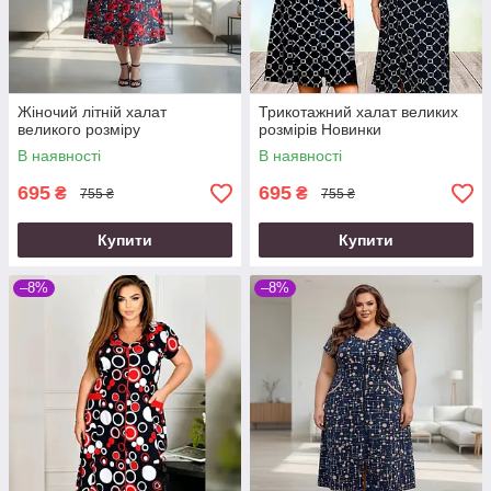
Жіночий літній халат
Трикотажний халат великих
великого розміру
розмірів Новинки
В наявності
В наявності
695
695
₴
₴
755 ₴
755 ₴
Купити
Купити
–8%
–8%