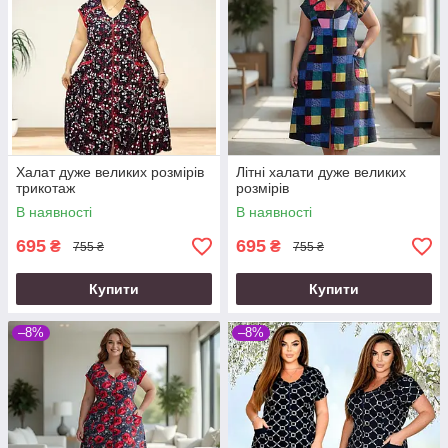
Халат дуже великих розмірів
Літні халати дуже великих
трикотаж
розмірів
В наявності
В наявності
695
695
₴
₴
755 ₴
755 ₴
Купити
Купити
–8%
–8%