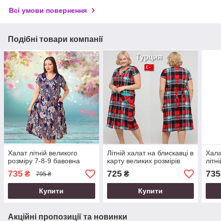
Всі умови повернення
Подібні товари компанії
Халат літній великого
Літній халат на блискавці в
Хала
розміру 7-8-9 бавовна
карту великих розмірів
літні
735
725
735
₴
₴
795 ₴
Купити
Купити
Акційні пропозиції та новинки