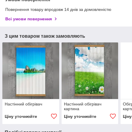
Повернення товару впродовж 14 днів за домовленістю
Всі умови повернення
З цим товаром також замовляють
Настінний обігрівач
Настінний обігрівач
Обіг
картина
карт
Ціну уточнюйте
Ціну уточнюйте
Цін