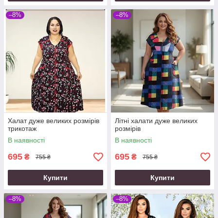
–8%
–8%
Халат дуже великих розмірів
Літні халати дуже великих
трикотаж
розмірів
В наявності
В наявності
695
695
₴
₴
755 ₴
755 ₴
Купити
Купити
–8%
–8%