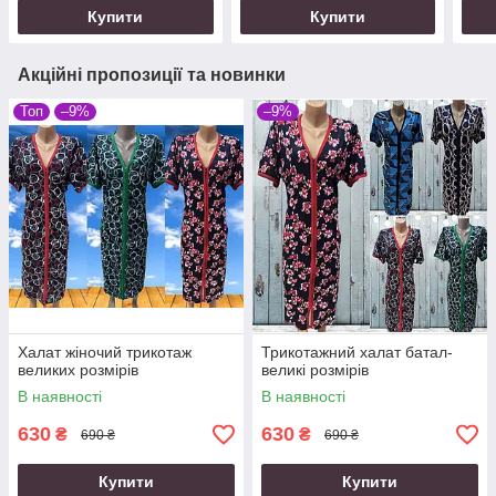
Купити
Купити
Акційні пропозиції та новинки
Топ
–9%
–9%
Халат жіночий трикотаж
Трикотажний халат батал-
великих розмірів
великі розмірів
В наявності
В наявності
630
630
₴
₴
690 ₴
690 ₴
Купити
Купити