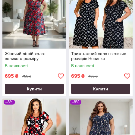
Жіночий літній халат
Трикотажний халат великих
великого розміру
розмірів Новинки
В наявності
В наявності
695
695
₴
₴
755 ₴
755 ₴
Купити
Купити
–8%
–8%