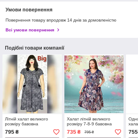
Умови повернення
Повернення товару впродовж 14 днів за домовленістю
Всі умови повернення
Подібні товари компанії
Літній халат великого
Халат літній великого
Одно
розміру бавовна
розміру 7-8-9 бавовна
хала
795
735
755
₴
₴
795 ₴