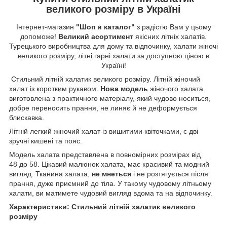
великого розміру в Україні
Інтернет-магазин
"Шоп и каталог"
з радістю Вам у цьому
допоможе!
Великий асортимент
якісних літніх халатів.
Турецького виробництва для дому та відпочинку, халати жіночі
великого розміру, літні гарні халати за доступною ціною в
Україні!
Стильний літній халатик великого розміру. Літній жіночий
халат із коротким рукавом.
Нова модель
жіночого халата
виготовлена з практичного матеріалу, який чудово носиться,
добре переносить прання, не линяє й не деформується
блискавка.
Літній легкий жіночий халат із вишитими квіточками, є дві
зручні кишені та пояс.
Модель халата представлена в повномірних розмірах від
48 до 58. Цікавий малюнок халата, має красивий та модний
вигляд. Тканина халата,
не мнеться
і не розтягується після
прання, дуже приємний до тіла. У такому чудовому літньому
халати, ви матимете чудовий вигляд вдома та на відпочинку.
Характеристики: Стильний літній халатик великого
розміру