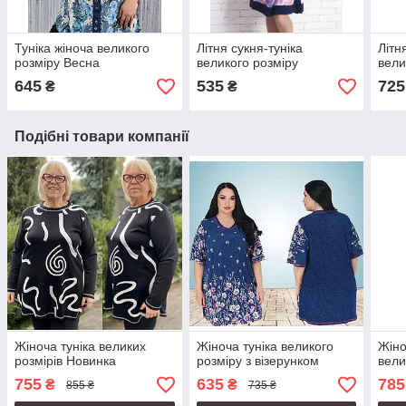
Туніка жіноча великого
Літня сукня-туніка
Літн
розміру Весна
великого розміру
вели
645
535
725
₴
₴
Подібні товари компанії
Жіноча туніка великих
Жіноча туніка великого
Жіно
розмірів Новинка
розміру з візерунком
вели
755
635
785
₴
₴
855 ₴
735 ₴