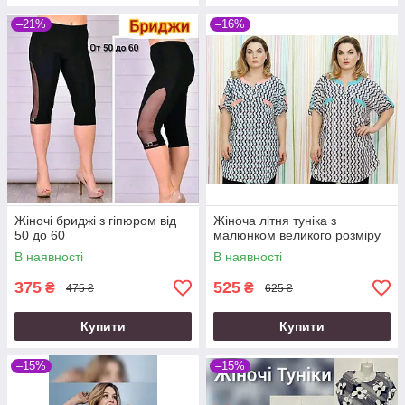
–21%
–16%
Жіночі бриджі з гіпюром від
Жіноча літня туніка з
50 до 60
малюнком великого розміру
В наявності
В наявності
375
525
₴
₴
475 ₴
625 ₴
Купити
Купити
–15%
–15%