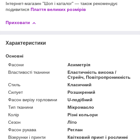
Інтернет-магазин "Шоп і каталог" — також рекомендує
подивитися
Плаття великих розмірів
Приховати
Характеристики
Основні
Фасони
Асиметрія
Властивості тканини
Еластичність висока /
Стрейч, Повітропроникність
Стиль
Класичний
Силует
Розширений
Фасон вирізу горловини
U-подібний
Тип тканини
Мікромасло
Колір
Різні кольори
Сезон
Літо
Фасон рукава
Реглан
Візерунки і принти
Квітковий принт і рослинні