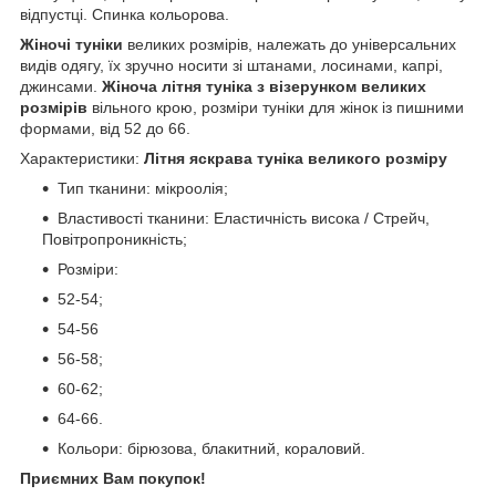
відпустці. Спинка кольорова.
Жіночі туніки
великих розмірів, належать до універсальних
видів одягу, їх зручно носити зі штанами, лосинами, капрі,
джинсами.
Жіноча літня туніка з візерунком великих
розмірів
вільного крою, розміри туніки для жінок із пишними
формами, від 52 до 66.
Характеристики:
Літня яскрава туніка великого розміру
Тип тканини: мікроолія;
Властивості тканини: Еластичність висока / Стрейч,
Повітропроникність;
Розміри:
52-54;
54-56
56-58;
60-62;
64-66.
Кольори: бірюзова, блакитний, кораловий.
Приємних Вам покупок!