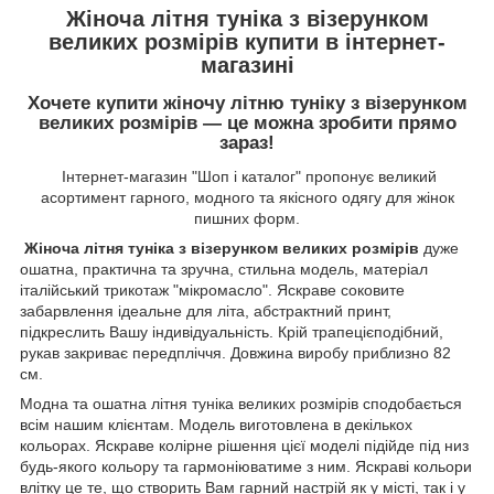
Жіноча літня туніка з візерунком
великих розмірів купити в інтернет-
магазині
Хочете
купити жіночу літню туніку з візерунком
великих розмірів
— це можна зробити прямо
зараз!
Інтернет-магазин "Шоп і каталог" пропонує великий
асортимент гарного, модного та якісного одягу для жінок
пишних форм.
Жіноча літня туніка з візерунком великих розмірів
дуже
ошатна, практична та зручна, стильна модель, матеріал
італійський трикотаж "мікромасло". Яскраве соковите
забарвлення ідеальне для літа, абстрактний принт,
підкреслить Вашу індивідуальність. Крій трапецієподібний,
рукав закриває передпліччя. Довжина виробу приблизно 82
см.
Модна та ошатна літня туніка великих розмірів сподобається
всім нашим клієнтам. Модель виготовлена в декількох
кольорах. Яскраве колірне рішення цієї моделі підійде під низ
будь-якого кольору та гармоніюватиме з ним. Яскраві кольори
влітку це те, що створить Вам гарний настрій як у місті, так і у