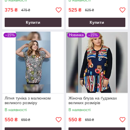
В наявності
В наявності
375
525
₴
₴
475 ₴
625 ₴
Купити
Купити
–15%
Новинка
–15%
Літня туніка з малюнком
Жіноча блуза на ґудзиках
великого розміру
великих розмірів
В наявності
В наявності
550
550
₴
₴
650 ₴
650 ₴