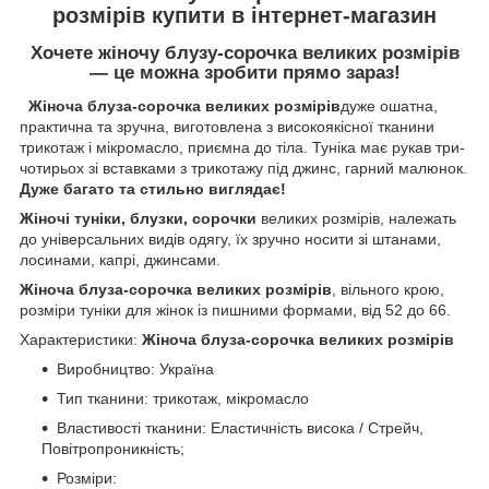
розмірів купити в інтернет-магазин
Хочете
жіночу блузу-сорочка великих розмірів
— це можна зробити прямо зараз!
Жіноча блуза-сорочка великих розмірів
дуже ошатна,
практична та зручна, виготовлена з високоякісної тканини
трикотаж і мікромасло, приємна до тіла. Туніка має рукав три-
чотирьох зі вставками з трикотажу під джинс, гарний малюнок.
Дуже багато та стильно виглядає!
Жіночі туніки, блузки, сорочки
великих розмірів, належать
до універсальних видів одягу, їх зручно носити зі штанами,
лосинами, капрі, джинсами.
Жіноча блуза-сорочка великих розмірів
, вільного крою,
розміри туніки для жінок із пишними формами, від 52 до 66.
Характеристики:
Жіноча блуза-сорочка великих розмірів
Виробництво: Україна
Тип тканини: трикотаж, мікромасло
Властивості тканини: Еластичність висока / Стрейч,
Повітропроникність;
Розміри: