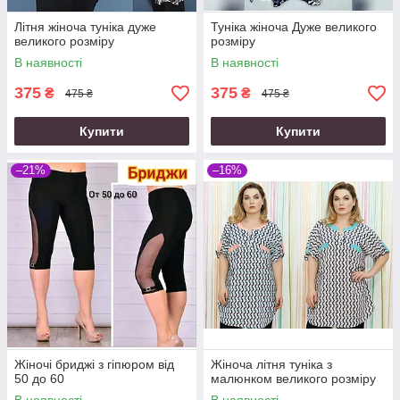
Літня жіноча туніка дуже
Туніка жіноча Дуже великого
великого розміру
розміру
В наявності
В наявності
375
375
₴
₴
475 ₴
475 ₴
Купити
Купити
–21%
–16%
Жіночі бриджі з гіпюром від
Жіноча літня туніка з
50 до 60
малюнком великого розміру