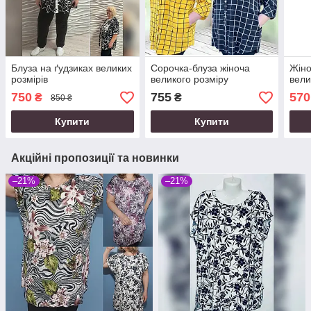
Блуза на ґудзиках великих
Сорочка-блуза жіноча
Жіно
розмірів
великого розміру
вели
750
755
570
₴
₴
850 ₴
Купити
Купити
Акційні пропозиції та новинки
–21%
–21%