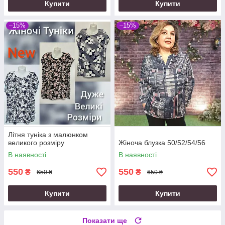
Купити
Купити
–15%
–15%
Літня туніка з малюнком
великого розміру
Жіноча блузка 50/52/54/56
В наявності
В наявності
550
550
₴
₴
650 ₴
650 ₴
Купити
Купити
Показати ще