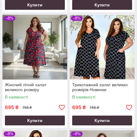
Купити
Купити
–8%
–8%
Жіночий літній халат
Трикотажний халат великих
великого розміру
розмірів Новинки
В наявності
В наявності
695
695
₴
₴
755 ₴
755 ₴
Купити
Купити
–8%
–8%