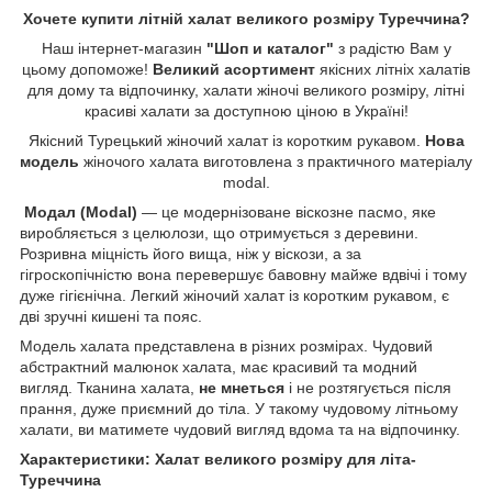
Хочете купити літній халат великого розміру Туреччина?
Наш інтернет-магазин
"Шоп и каталог"
з радістю Вам у
цьому допоможе!
Великий асортимент
якісних літніх халатів
для дому та відпочинку, халати жіночі великого розміру, літні
красиві халати за доступною ціною в Україні!
Якісний Турецький жіночий халат із коротким рукавом.
Нова
модель
жіночого халата виготовлена з практичного матеріалу
modal.
Модал (Modal)
— це модернізоване віскозне пасмо, яке
виробляється з целюлози, що отримується з деревини.
Розривна міцність його вища, ніж у віскози, а за
гігроскопічністю вона перевершує бавовну майже вдвічі і тому
дуже гігієнічна. Легкий жіночий халат із коротким рукавом, є
дві зручні кишені та пояс.
Модель халата представлена в різних розмірах. Чудовий
абстрактний малюнок халата, має красивий та модний
вигляд. Тканина халата,
не мнеться
і не розтягується після
прання, дуже приємний до тіла. У такому чудовому літньому
халати, ви матимете чудовий вигляд вдома та на відпочинку.
Характеристики: Халат великого розміру для літа-
Туреччина