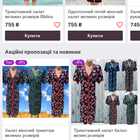
Трикотажний халат
Однотонний літній жіночий
Хала
великих розмірів Biblios
халат великих розмірів
рука
755
755
745
₴
₴
Купити
Купити
Акційні пропозиції та новинки
Топ
–9%
–9%
Халат жіночий трикотаж
Трикотажний халат батал-
великих розмірів
великі розмірів