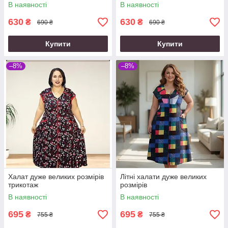
В наявності
В наявності
630
630
₴
₴
690 ₴
690 ₴
Купити
Купити
–8%
–8%
Халат дуже великих розмірів
Літні халати дуже великих
трикотаж
розмірів
В наявності
В наявності
695
695
₴
₴
755 ₴
755 ₴