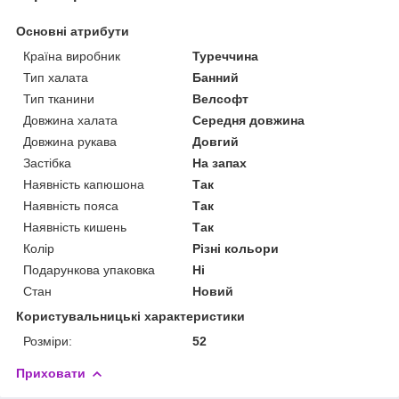
Основні атрибути
Країна виробник
Туреччина
Тип халата
Банний
Тип тканини
Велсофт
Довжина халата
Середня довжина
Довжина рукава
Довгий
Застібка
На запах
Наявність капюшона
Так
Наявність пояса
Так
Наявність кишень
Так
Колір
Різні кольори
Подарункова упаковка
Ні
Стан
Новий
Користувальницькі характеристики
Розміри:
52
Приховати