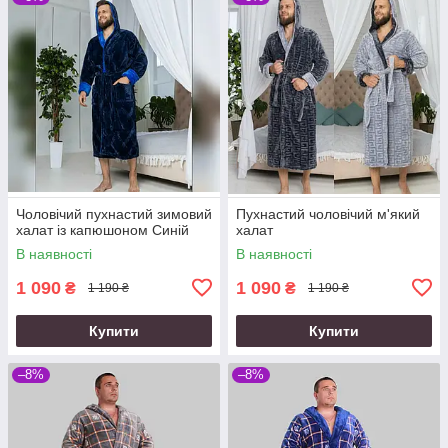
Чоловічий пухнастий зимовий
Пухнастий чоловічий м'який
халат із капюшоном Синій
халат
В наявності
В наявності
1 090
1 090
₴
₴
1 190 ₴
1 190 ₴
Купити
Купити
–8%
–8%