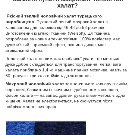
халат?
Якісний теплий чоловічий халат турецького
виробництва
. Пухнастий легкий махровий халат із
капюшоном для чоловіків від 46-48 до 58 розмірів.
Виготовлений із м'якої тканини (Welsoft). Ця тканина
розроблена за новими технологіями, 100% поліестер має
дуже м'який і приємний ефект, тканина дихає, має
зігрівальний ефект.
Чоловічий халат не вимагає особливої уваги, не мнеться,
дуже добре складається для транспортування, легка, вага
халата приблизно 1,4 кг, машинне прання можливе, навіть за
60 градусів, тривала стійкість до затирання.
Махровий чоловічий халат
темно-синього кольору із синім,
червоним, блакитним і пісочним оздобленням капюшона,
фасон халата — на запах, довгий рукав із манжетом, є одна
кишеня. Халат не електризується, не скочується після
найрізноманітніших прань.