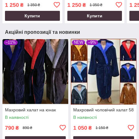
1 250
1 250
1 2
₴
₴
1 350 ₴
1 350 ₴
Купити
Купити
Акційні пропозиції та новинки
–11%
NEW
–9%
Махровий халат на юнак
Махровий чоловічий халат 58
В наявності
В наявності
790
1 050
₴
₴
890 ₴
1 150 ₴