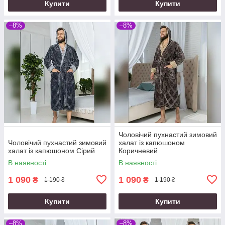
Купити
Купити
–8%
–8%
Чоловічий пухнастий зимовий
Чоловічий пухнастий зимовий
халат із капюшоном
халат із капюшоном Сірий
Коричневий
В наявності
В наявності
1 090
1 090
₴
₴
1 190 ₴
1 190 ₴
Купити
Купити
–8%
–8%