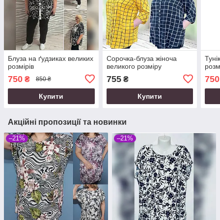
Блуза на ґудзиках великих
Сорочка-блуза жіноча
Туні
розмірів
великого розміру
розм
750
755
750
₴
₴
850 ₴
Купити
Купити
Акційні пропозиції та новинки
–21%
–21%