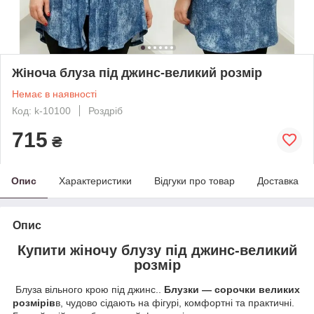
Жіноча блуза під джинс-великий розмір
Немає в наявності
Код: k-10100
Роздріб
715
₴
Опис
Характеристики
Відгуки про товар
Доставка
Опис
Купити жіночу блузу під джинс-великий
розмір
Блуза вільного крою під джинс..
Блузки — сорочки великих
розмірів
в, чудово сідають на фігурі, комфортні та практичні.