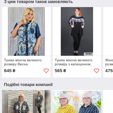
З цим товаром також замовляють
Туніка жіноча великого
Туніка жіноча великого
Жіно
розміру Весна
розміру з капюшоном
розм
645
565
475
₴
₴
Подібні товари компанії