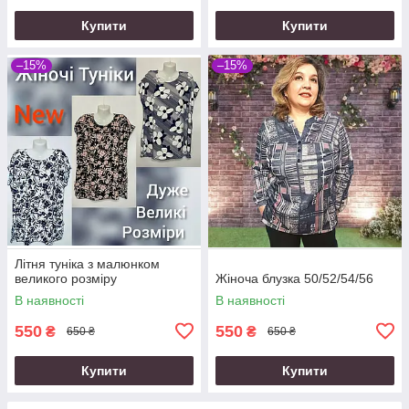
Купити
Купити
–15%
–15%
Літня туніка з малюнком
великого розміру
Жіноча блузка 50/52/54/56
В наявності
В наявності
550
550
₴
₴
650 ₴
650 ₴
Купити
Купити