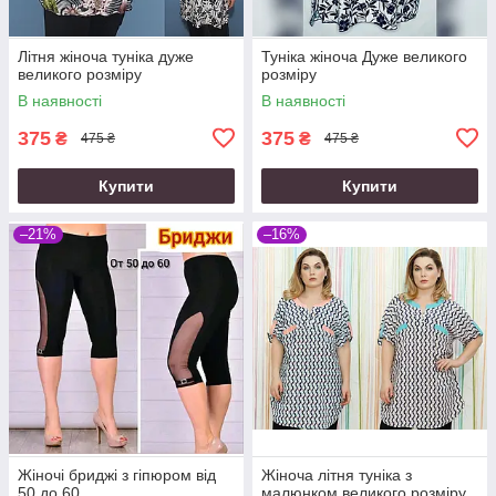
Літня жіноча туніка дуже
Туніка жіноча Дуже великого
великого розміру
розміру
В наявності
В наявності
375
375
₴
₴
475 ₴
475 ₴
Купити
Купити
–21%
–16%
Жіночі бриджі з гіпюром від
Жіноча літня туніка з
50 до 60
малюнком великого розміру