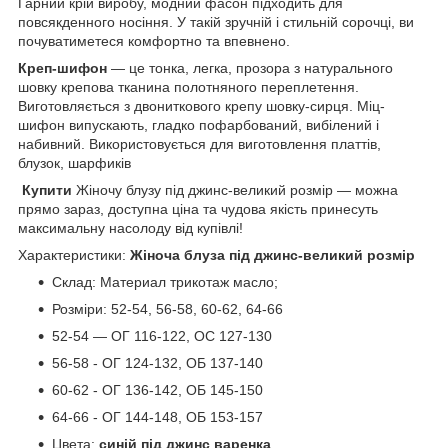
Гарний крій виробу, модний фасон підходить для
повсякденного носіння. У такій зручній і стильній сорочці, ви
почуватиметеся комфортно та впевнено.
Креп-шифон
— це тонка, легка, прозора з натурального
шовку крепова тканина полотняного переплетення.
Виготовляється з двониткового крепу шовку-сирця. Міц-
шифон випускають, гладко пофарбований, вибілений і
набивний. Використовується для виготовлення платтів,
блузок, шарфиків
Купити
Жіночу блузу під джинс-великий розмір — можна
прямо зараз, доступна ціна та чудова якість принесуть
максимальну насолоду від купівлі!
Характеристики:
Жіноча блуза під джинс-великий розмір
Склад:
Материал трикотаж масло;
Розміри: 52-54, 56-58, 60-62, 64-66
52-54 — ОГ 116-122, ОС 127-130
56-58 - ОГ 124-132, ОБ 137-140
60-62 - ОГ 136-142, ОБ 145-150
64-66 - ОГ 144-148, ОБ 153-157
Цвета:
синій під джинс варенка