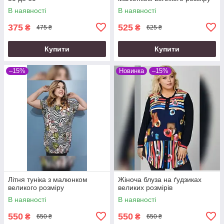
В наявності
В наявності
375
525
₴
₴
475 ₴
625 ₴
Купити
Купити
–15%
Новинка
–15%
Літня туніка з малюнком
Жіноча блуза на ґудзиках
великого розміру
великих розмірів
В наявності
В наявності
550
550
₴
₴
650 ₴
650 ₴