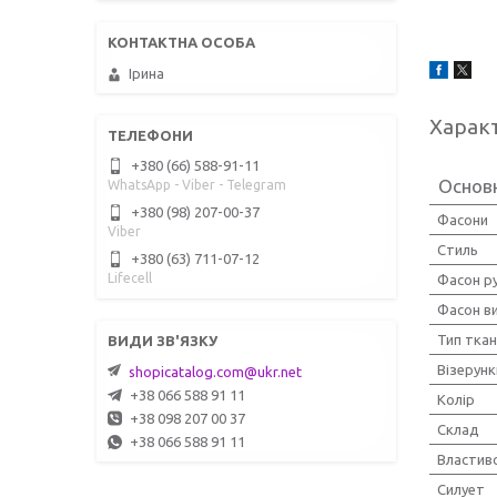
Ірина
Харак
+380 (66) 588-91-11
Основ
WhatsApp - Viber - Telegram
+380 (98) 207-00-37
Фасони
Viber
Стиль
+380 (63) 711-07-12
Lifecell
Фасон р
Фасон ви
Тип тка
Візерунк
shopicatalog.com@ukr.net
+38 066 588 91 11
Колір
+38 098 207 00 37
Склад
+38 066 588 91 11
Властиво
Силует