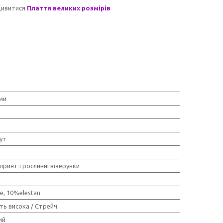
дивитися
Плаття великих розмірів
ми
ут
принт і рослинні візерунки
e, 10%elestan
ть висока / Стрейч
ий