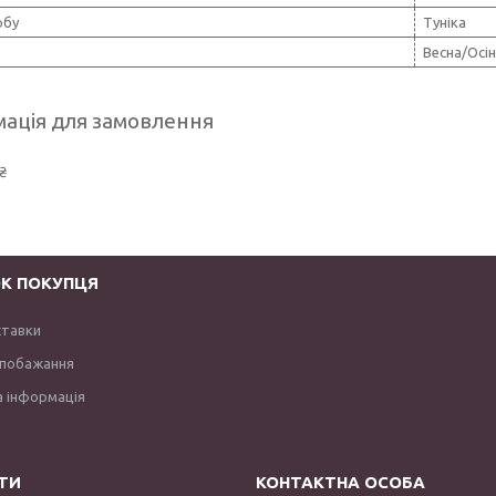
обу
Туніка
Весна/Осі
ація для замовлення
₴
К ПОКУПЦЯ
ставки
 побажання
 інформація