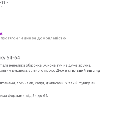
-11
r -
 протягом 14 днів
за домовленістю
ку 54-64
талії невелика збірочка. Жіноча туніка дуже зручна,
 довгим рукавом, вільного крою.
Дуже стильний вигляд
штанами, лосинами, капрі, джинсами. У такій туніку, ви
ними формами, від 54 до 64.