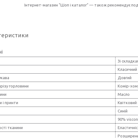
Інтернет-магазин "Шоп і каталог" — також рекомендує по
теристики
ні
Зі складка
Класичний
укава
Довгий
різу горловини
Комір-хом
нини
Масло
и і принти
Квітковий 
Синій
90% viscon
сті тканини
Еластичніс
Розширен