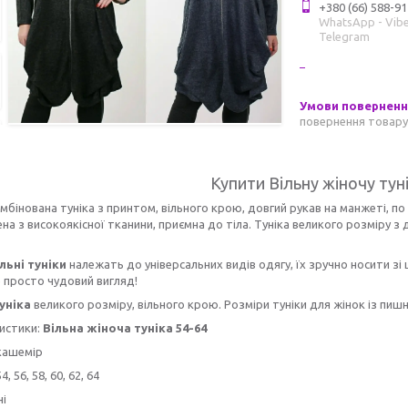
+380 (66) 588-91
WhatsApp - Vibe
Telegram
повернення товару
Купити Вільну жіночу туні
мбінована туніка з принтом, вільного крою, довгий рукав на манжеті, по 
на з високоякісної тканини, приємна до тіла. Туніка великого розміру з
льні туніки
належать до універсальних видів одягу, їх зручно носити зі 
 просто чудовий вигляд!
уніка
великого розміру, вільного крою. Розміри туніки для жінок із пиш
истики:
Вільна жіноча туніка 54-64
кашемір
, 56, 58, 60, 62, 64
ні