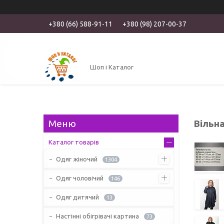
+380 (66) 588-91-11
+380 (98) 207-00-37
Шоп і Каталог
Вільна
Каталог товарів
Одяг жіночий
1304
Одяг чоловічий
146
Одяг дитячий
13
Настінні обігрівачі картина
73