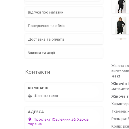
Відгуки про магазин
Повернення та обмін
Доставка та оплата
Знижки та акції
Жіноча ко
Контакти
виготовле
має!
Жіночі ві
матимете
Шоп і каталог
Жіноча т
Характер
Тканина: 
Розміри: 54
Проспект Ювілейний 56, Харків,
Україна
Колір: різ