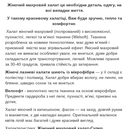
Жіночий махровий халат це необхідна деталь одягу, на
всі випадки життя.
У такому красивому халатіці, Вам буде зручно, тепло та
комфортно
.
Халат жіночий махровий (полірований) з високоякісної,
пухнастої, легкої та м'якої тканини (Welsoft). Тканина
розроблена за новими технологіями, має дуже м'який і
приємний якістю має зігрівальний ефект. Якісний махровий
халат, не вимагає особливої уваги, не мнеться, дуже добре
складається для транспортування, легкий. Можливе прання
за 30-40 градусів, тривала стійкість до затирання.
Жіночі лазневі халати шиють із мікрофібри
— у її складі є
поліестер і поліамід. Халат добре вбирає вологу, не линяє, не
блякне, швидко сохне та не мнеться.
Велсофт
- екологічно чиста тканина на основі мікрофібри.
Предмети гардероба з неї легкі, пухнасті, м'які, приємні на
дотик;
Халат жіночий із капюшоном, фасон — на захід, довгий рукав
із манжетом, є дві накладні кишені. Оригінальний малюнок
квітів лілій має багатий і дуже красивий вигляд.
Характеристика:
Жіночий махровий халат-Супер