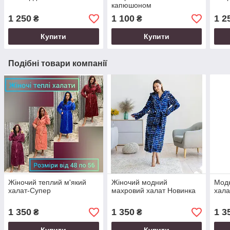
капюшоном
1 250
1 100
1 2
₴
₴
Купити
Купити
Подібні товари компанії
Жіночий теплий м'який
Жіночий модний
Модн
халат-Супер
махровий халат Новинка
хала
1 350
1 350
1 3
₴
₴