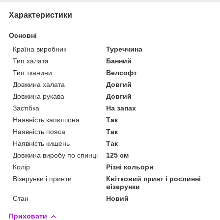
Характеристики
Основні
Країна виробник
Туреччина
Тип халата
Банний
Тип тканини
Велсофт
Довжина халата
Довгий
Довжина рукава
Довгий
Застібка
На запах
Наявність капюшона
Так
Наявність пояса
Так
Наявність кишень
Так
Довжина виробу по спинці
125 см
Колір
Різні кольори
Візерунки і принти
Квітковий принт і рослинні
візерунки
Стан
Новий
Приховати