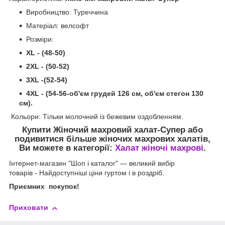
Виробництво: Туреччина
Матеріал: велсофт
Розміри:
XL - (48-50)
2XL - (50-52)
3XL -(52-54)
4XL - (54-56-
об'єм грудей 126 см, об'єм стегон 130
см
).
Кольори: Тільки молочний із бежевим оздобленням.
Купити Жіночий махровий халат-Супер
або
подивитися більше жіночих махрових халатів,
Ви можете в категорії:
Халат жіночі махрові
.
Інтернет-магазин "Шоп і каталог" — великий вибір
товарів
-
Найдоступніші ціни гуртом і в роздріб.
Приємних покупок!
Приховати