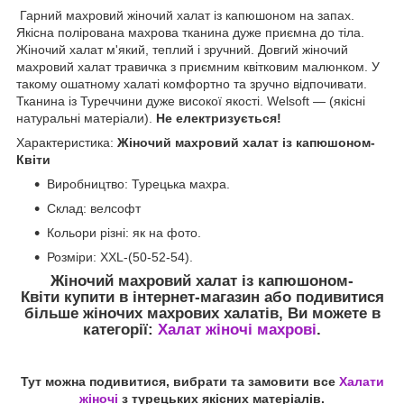
Гарний махровий жіночий халат із капюшоном на запах.
Якісна полірована махрова тканина дуже приємна до тіла.
Жіночий халат м'який, теплий і зручний. Довгий жіночий
махровий халат травичка з приємним квітковим малюнком. У
такому ошатному халаті комфортно та зручно відпочивати.
Тканина із Туреччини дуже високої якості. Welsoft — (якісні
натуральні матеріали).
Не електризується!
Характеристика:
Жіночий махровий халат із капюшоном-
Квіти
Виробництво: Турецька махра.
Склад: велсофт
Кольори різні: як на фото.
Розміри: XXL-(50-52-54).
Жіночий махровий халат із капюшоном-
Квіти
купити в інтернет-магазин або подивитися
більше жіночих махрових халатів, Ви можете в
категорії:
Халат жіночі махрові
.
Тут можна подивитися, вибрати та замовити все
Халати
жіночі
з турецьких якісних матеріалів.