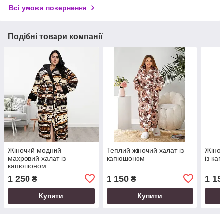
Всі умови повернення
Подібні товари компанії
Жіночий модний
Теплий жіночий халат із
Жіно
махровий халат із
капюшоном
із к
капюшоном
1 250
1 150
1 1
₴
₴
Купити
Купити