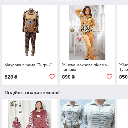
Махрова піжама "Тигрик"
Жіноча махрова піжама-
Жіно
тигрова
Туре
828
890
850
₴
₴
Подібні товари компанії