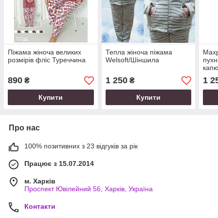
Піжама жіноча великих
Тепла жіноча піжама
Махр
розмірів фліс Туреччина
Welsoft/Шіншила
пухн
кап
890
1 250
1 2
₴
₴
Купити
Купити
Про нас
100% позитивних з 23 відгуків за рік
Працює з 15.07.2014
м. Харків
Проспект Ювілейний 56, Харків, Україна
Контакти