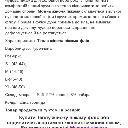
Чудова піжама для холодної пори року. У такій теплій і
комфортній піжамі зручно та тепло відпочивати та робити
домашні справи.
Модна жіноча піжама
складається з вільної
пухнастої махрової кофти і зручних прямих штанів із м'якого
флісу. Піжама з флісу дуже приємна до тіла, не вимагає
певного догляду, чудово переносить прання, не
деформується й не розтягується.
Характеристика:
Тепла жіноча піжама-фліс
Виробництво: Туреччина
Розміри:
S - (42-44);
M-(44-46);
L-(46-48);
XL-(48-50).
Склад: махра — Soft. 92% хлопок, 8% лайкра.
Колір: чайна троянда
Товар продається гуртом і в роздріб.
Купити Теплу жіночу піжаму-фліс
або
подивитися асортимент якісних зимових піжам,
Ви можете в розділі
Махрові піжами