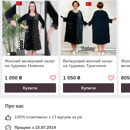
Жіночий велюровий халат
Велюровий жіночий халат
Жіно
на ґудзиках Новинка
на ґудзиках Туреччина
вели
1 050
1 050
805
₴
₴
Купити
Купити
Про нас
100% позитивних з 13 відгуків за рік
Працює з 15.07.2014