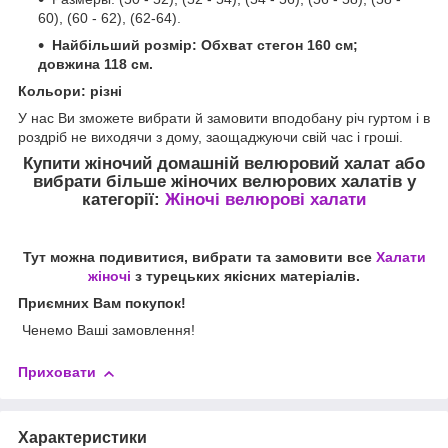
60), (60 - 62), (62-64).
Найбільший розмір: Обхват стегон 160 см;
довжина 118 см.
Кольори: різні
У нас Ви зможете вибрати й замовити вподобану річ гуртом і в
роздріб не виходячи з дому, заощаджуючи свій час і гроші.
Купити жіночий домашній велюровий халат
або
вибрати більше жіночих велюрових халатів у
категорії:
Жіночі велюрові халати
Тут можна подивитися, вибрати та замовити все
Халати
жіночі
з турецьких якісних матеріалів.
Приємних Вам покупок!
Ченемо Ваші замовлення!
Приховати
Характеристики