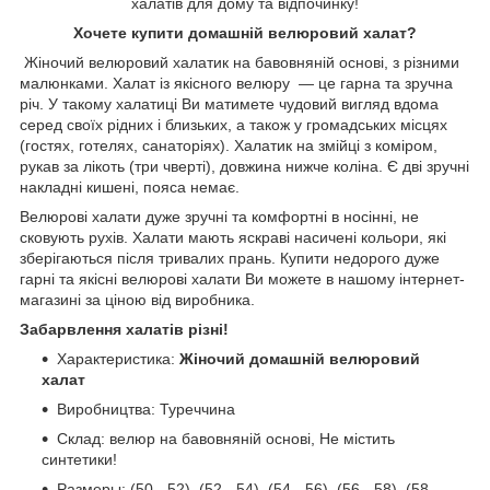
халатів для дому та відпочинку!
Хочете купити домашній велюровий халат?
Жіночий велюровий халатик на бавовняній основі, з різними
малюнками. Халат із якісного велюру — це гарна та зручна
річ. У такому халатиці Ви матимете чудовий вигляд вдома
серед своїх рідних і близьких, а також у громадських місцях
(гостях, готелях, санаторіях). Халатик на змійці з коміром,
рукав за лікоть (три чверті), довжина нижче коліна. Є дві зручні
накладні кишені, пояса немає.
Велюрові халати дуже зручні та комфортні в носінні, не
сковують рухів. Халати мають яскраві насичені кольори, які
зберігаються після тривалих прань. Купити недорого дуже
гарні та якісні велюрові халати Ви можете в нашому інтернет-
магазині за ціною від виробника.
Забарвлення халатів різні!
Характеристика:
Жіночий домашній велюровий
халат
Виробництва: Туреччина
Склад: велюр на бавовняній основі, Не містить
синтетики!
Размеры: (50 - 52), (52 - 54), (54 - 56), (56 - 58), (58 -