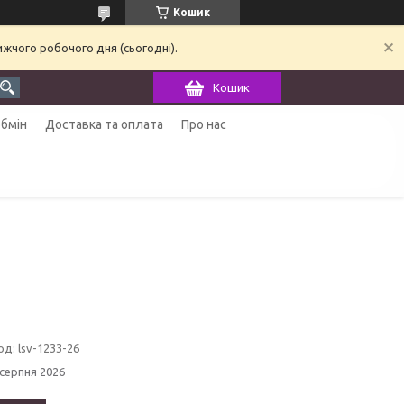
Кошик
ижчого робочого дня (сьогодні).
Кошик
обмін
Доставка та оплата
Про нас
од:
lsv-1233-26
 серпня 2026