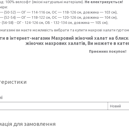
д: 100% велсофт (якісні натуральні матеріали).
Не електризується!
міри:
— (50-52) — ОГ — 114-116 см, ОС — 118-126 см, довжина — 103 см),
— (52-54) — ОГ — 118-122 см, ОС — 120-126 см, довжина — 104 см),
- (56-58) - ОГ - 124-126 см, ОБ - 132-134 см, довжина — 105 см);
магазині ви маєте можливість вибрати та купити махрові халати гуртом
ти в інтернет-магазин
Махровий жіночий халат на блиска
жіночих махрових халатів, Ви можете в катег
Приємних покупок!
теристики
ні
Новий
ація для замовлення