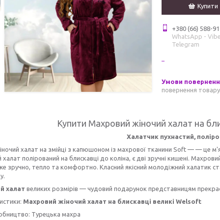
Купити
+380 (66) 588-91
WhatsApp - Vibe
Telegram
повернення товару
Купити Махровий жіночий халат на бли
Халатчик пухнастий, поліро
іночий халат на змійці з капюшоном із махрової тканини Soft — — це м'я
халат полірований на блискавці до коліна, є дві зручні кишені. Махрови
же зручно, тепло та комфортно. Класний якісний молодіжний халатик с
у.
й халат
великих розмірів — чудовий подарунок представницям прекрас
истики:
Махровий жіночий халат на блискавці великі Welsoft
обництво: Турецька махра