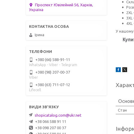
Скла
Проспект Ювілейний 56, Харків,
Роз
Україна
2XL 
3XL 
4XL 
У нашому 
Ірина
Купи
+380 (66) 588-91-11
WhatsApp - Viber - Telegram
+380 (98) 207-00-37
Viber
Харак
+380 (63) 711-07-12
Lifecell
Основ
Стан
shopicatalog.com@ukr.net
+38 066 588 91 11
Інформ
+38 098 207 00 37