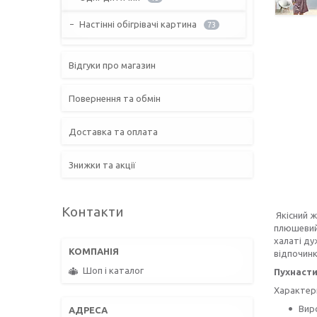
Настінні обігрівачі картина
73
Відгуки про магазин
Повернення та обмін
Доставка та оплата
Знижки та акції
Контакти
Якісний ж
плюшевий 
халаті ду
відпочинк
Шоп і каталог
Пухнасти
Характер
Вир