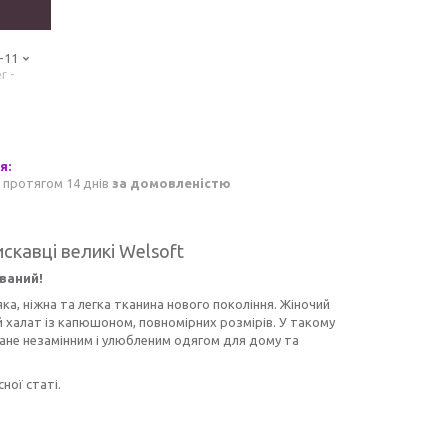
-11
r -
 протягом 14 днів
за домовленістю
скавці великі Welsoft
ваний!
ка, ніжна та легка тканина нового покоління. Жіночий
й халат із капюшоном, повномірних розмірів. У такому
тане незамінним і улюбленим одягом для дому та
ної статі.