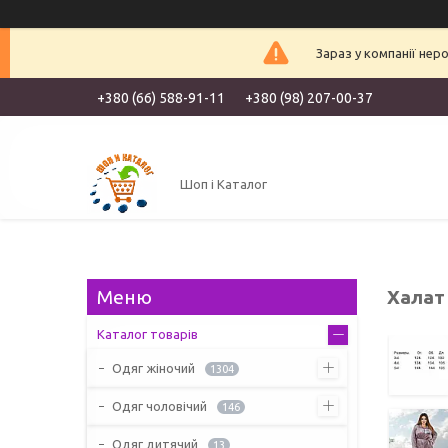
Зараз у компанії нер
+380 (66) 588-91-11
+380 (98) 207-00-37
Шоп і Каталог
Халат
Каталог товарів
Одяг жіночий
1304
Одяг чоловічий
146
Одяг дитячий
13