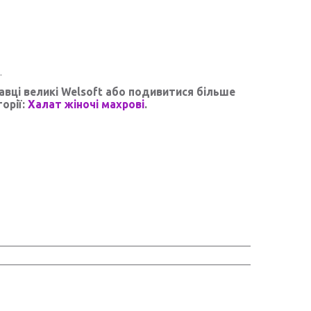
.
вці великі Welsoft
або подивитися більше
орії:
Халат жіночі махрові
.