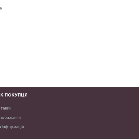
₴
К ПОКУПЦЯ
ставки
 побажання
 інформація