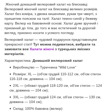
Жіночий домашній велюровий халат на блискавці.
Велюровий жіночий халат на блискавці великих розмірів.
Халат без коміра, з двома кишенями, рукав три чверті, з
пришитим пояском на талії. Халат темно-синій у бежеву
карту. Велюр на бавовняній основі. Халат дуже зручний і
приємний до тіла, до того ж має естетичний та дорогий
вигляд, приємно носити з усякого погляду.
Велюровий халат — чудовий подарунок представницям
прекрасної статі!
Тут можна подивитися, вибрати та
замовити все
Халати жіночі
з турецьких якісних
матеріалів.
Характеристика:
Домашній велюровий халат
Виробництво — Туреччина "Wild Love"
Розміри: XL — (об'єм грудей 110-112 см, об'єм стегон
116-118 см, довжина — 104 см);
2XL — (обхват грудей 118-120 см, об'єм стегон — 124
см, довжина — 104 см);
3XL — (обхват грудей 124 см, об'єм стегон — 130 см,
довжина — 104 см);
Склад: 100% бавовна (велюр)