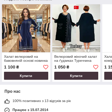
Халат велюровий на
Велюровий жіночий халат
Хала
бавовняній основі новинка
на ґудзиках Туреччина
комі
1 100
1 050
1 1
₴
₴
Купити
Купити
Про нас
100% позитивних з 13 відгуків за рік
Працює з 15.07.2014