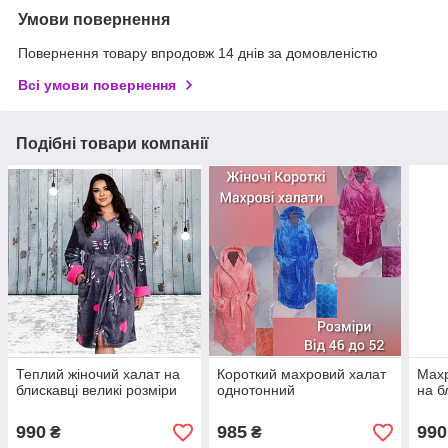
Умови повернення
Повернення товару впродовж 14 днів за домовленістю
Всі умови повернення
Подібні товари компанії
Теплий жіночий халат на
Короткий махровий халат
Махр
блискавці великі розміри
однотонний
на б
990
985
990
₴
₴