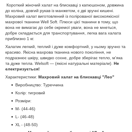
Короткий жіночий халат на блискавці з капюшоном, довжина
до коліна, довгий рукав із манжетом, є дві зручні кишені.
Махровий халат виготовлений із полірованої високоякісної
махрової тканини Well Soft.
Плюси цієї тканини в тому, що
вона не вимагає до себе окремої уваги, вона не мнеться,
добре складається для транспортування, легка вага халата
приблизно 1 кг.
Халатик легкий, теплий і дуже комфортний, у ньому зручно та
красиво.
Якісна махрова тканина
нового покоління, не
подразнює шкіру, швидко сохне, добре зберігає тепло, м'яка
та дуже тепла. Welsoft — (якісні натуральні матеріали).
Не
електризується!
Характеристики:
Махровий халат на блискавці "Лео"
Виробництво:
Туреччина
Колір: тигровий
Розміри:
M- (44-46)
L- (46-48)
XL - (48-50)