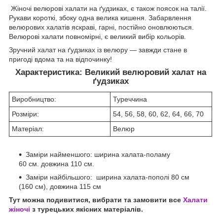
Жіночі велюрові халати на ґудзиках, є також поясок на талії.
Рукави короткі, збоку одна велика кишеня. Забарвлення
велюрових халатів яскраві, гарні, постійно оновлюються.
Велюрові халати повномірні, є великий вибір кольорів.
Зручний халат на ґудзиках із велюру — завжди стане в
пригоді вдома та на відпочинку!
Характеристика: Великий велюровий халат на
ґудзиках
Виробництво:
Туреччина
Розміри:
54, 56, 58, 60, 62, 64, 66, 70
Матеріал:
Велюр
Заміри найменшого: ширина халата-поламу
60 см. довжина 110 см.
Заміри найбільшого: ширина халата-пополі 80 см
(160 см), довжина 115 см
Тут можна подивитися, вибрати та замовити все
Халати
жіночі
з турецьких якісних матеріалів.