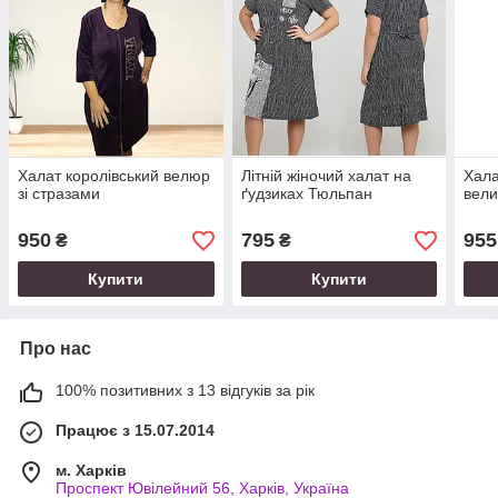
Халат королівський велюр
Літній жіночий халат на
Хала
зі стразами
ґудзиках Тюльпан
вели
950
795
955
₴
₴
Купити
Купити
Про нас
100% позитивних з 13 відгуків за рік
Працює з 15.07.2014
м. Харків
Проспект Ювілейний 56, Харків, Україна