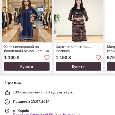
Халат велюровий на
Халат велюр жіночий
Махр
бавовняній основі новинка
Новинка
коро
1 100
1 150
970
₴
₴
Купити
Купити
Про нас
100% позитивних з 13 відгуків за рік
Працює з 15.07.2014
м. Харків
Проспект Ювілейний 56, Харків, Україна