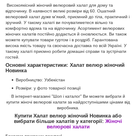
Високоякісний жіночий велюровий халат для дому та
відпочинку. В наявності великі розміри від 60. Ошатний
велюровий халат дуже м'який, приємний до тіла, практичний і
зручний. У такому халаті ви почуватиметеся вільно та
комфортно вдома та на відпочинку. Асортимент велюрових
жіночих халатів постійно додається й оновлюється. Ви також
можете купувати товари гуртом і в роздріб. Гарантована
висока якість товару та своєчасна доставка по всій Україні. У
такому халаті приємно робити домашні справи та зустрічати
гостей.
Основні характеристики:
Халат велюр жіночий
Новинка
Виробництво: Узбекістан
Розміри: у фото товарної позиції
В інтернет-магазині "Шоп і каталог" Ви можете вибрати й
купити жіночі велюрові халати за найдоступнішими цінами від
виробника.
Купити Халат велюр жіночий Новинка
або
вибрати більше халатів у категорії:
Жіночі
велюрові халати
Бажаємо приємних покупок!