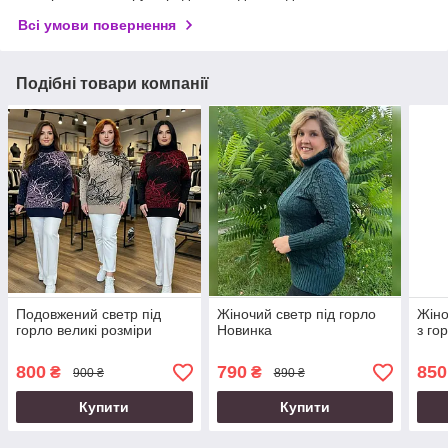
Всі умови повернення
Подібні товари компанії
Подовжений светр під
Жіночий светр під горло
Жіно
горло великі розміри
Новинка
з го
800
790
850
₴
₴
900 ₴
890 ₴
Купити
Купити