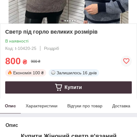
Светр під горло великих розмірів
В наявності
Код: t-10420-25
Роздріб
800
₴
900 ₴
Економія
100 ₴
Залишилось
16 днів
Купити
Опис
Характеристики
Відгуки про товар
Доставка
Опис
Купити Жіночий светр в'язаний