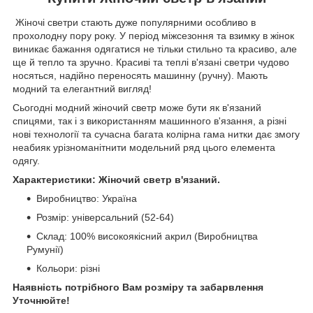
Жіночі светри стають дуже популярними особливо в
прохолодну пору року. У період міжсезоння та взимку в жінок
виникає бажання одягатися не тільки стильно та красиво, але
ще й тепло та зручно. Красиві та теплі в'язані светри чудово
носяться, надійно переносять машинну (ручну). Мають
модний та елегантний вигляд!
Сьогодні модний жіночий светр може бути як в'язаний
спицями, так і з використанням машинного в'язання, а різні
нові технології та сучасна багата колірна гама нитки дає змогу
неабияк урізноманітнити модельний ряд цього елемента
одягу.
Характеристики: Жіночий светр в'язаний.
Виробництво: Україна
Розмір: універсальний (52-64)
Склад: 100% високоякісний акрил (Виробництва
Румунії)
Кольори: різні
Наявність потрібного Вам розміру та забарвлення
Уточнюйте!