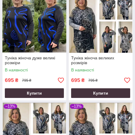
Туніка жіноча дуже великі
Туніка жіноча великих
розміри
розмірів
В наявності
В наявності
695
695
₴
₴
795 ₴
795 ₴
Купити
Купити
–13%
–13%