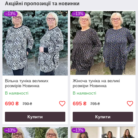
Акційні пропозиції та новинки
–13%
–13%
Вільна туніка великих
Жіноча туніка на великі
розмірів Новинка
розміри Новинка
В наявності
В наявності
690
695
₴
₴
790 ₴
795 ₴
Купити
Купити
–13%
–13%