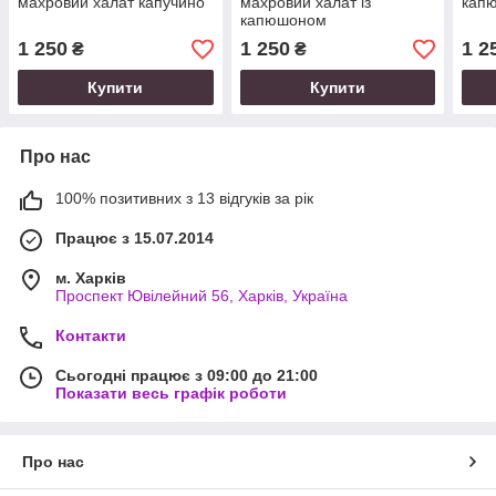
махровий халат капучино
махровий халат із
кап
капюшоном
1 250
1 250
1 2
₴
₴
Купити
Купити
Про нас
100% позитивних з 13 відгуків за рік
Працює з 15.07.2014
м. Харків
Проспект Ювілейний 56, Харків, Україна
Контакти
Сьогодні працює з 09:00 до 21:00
Показати весь графік роботи
Про нас