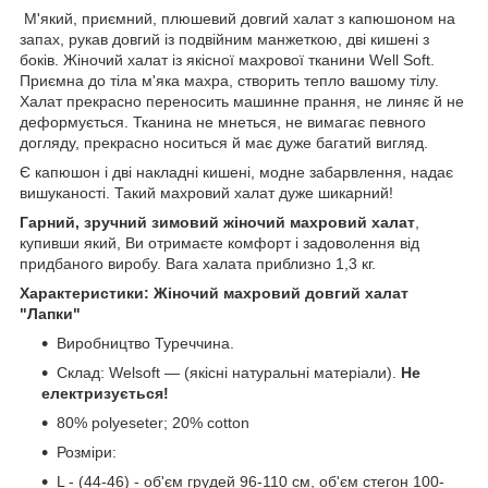
М'який, приємний, плюшевий довгий халат з капюшоном на
запах, рукав довгий із подвійним манжеткою, дві кишені з
боків. Жіночий халат із якісної махрової тканини Well Soft.
Приємна до тіла м'яка махра, створить тепло вашому тілу.
Халат прекрасно переносить машинне прання, не линяє й не
деформується. Тканина не мнеться, не вимагає певного
догляду, прекрасно носиться й має дуже багатий вигляд.
Є капюшон і дві накладні кишені, модне забарвлення, надає
вишуканості. Такий махровий халат дуже шикарний!
Гарний, зручний зимовий жіночий махровий халат
,
купивши який, Ви отримаєте комфорт і задоволення від
придбаного виробу. Вага халата приблизно 1,3 кг.
Характеристики: Жіночий махровий довгий халат
"Лапки"
Виробництво Туреччина.
Склад: Welsoft — (якісні натуральні матеріали).
Не
електризується!
80% polyeseter; 20% cotton
Розміри:
L - (44-46) - об'єм грудей 96-110 см, об'єм стегон 100-