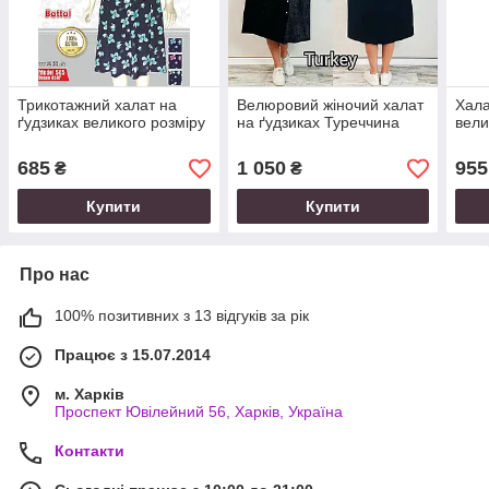
Трикотажний халат на
Велюровий жіночий халат
Хала
ґудзиках великого розміру
на ґудзиках Туреччина
вели
685
1 050
955
₴
₴
Купити
Купити
Про нас
100% позитивних з 13 відгуків за рік
Працює з 15.07.2014
м. Харків
Проспект Ювілейний 56, Харків, Україна
Контакти