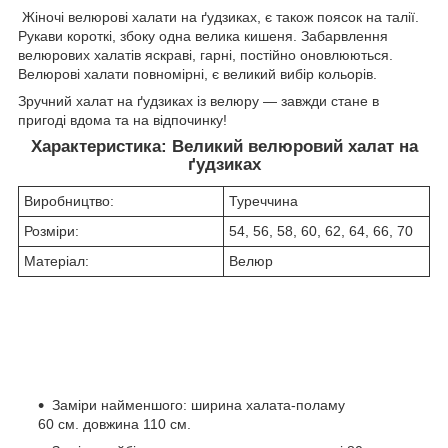
Жіночі велюрові халати на ґудзиках, є також поясок на талії.
Рукави короткі, збоку одна велика кишеня. Забарвлення
велюрових халатів яскраві, гарні, постійно оновлюються.
Велюрові халати повномірні, є великий вибір кольорів.
Зручний халат на ґудзиках із велюру — завжди стане в
пригоді вдома та на відпочинку!
Характеристика: Великий велюровий халат на
ґудзиках
Виробництво:
Туреччина
Розміри:
54, 56, 58, 60, 62, 64, 66, 70
Матеріал:
Велюр
Заміри найменшого: ширина халата-поламу
60 см. довжина 110 см.