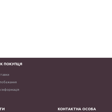
К ПОКУПЦЯ
ставки
 побажання
 інформація