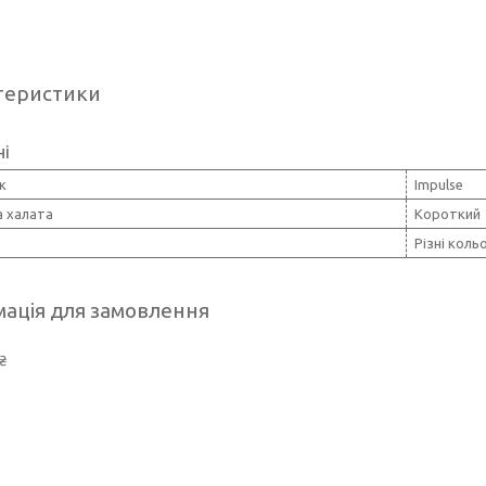
теристики
ні
к
Impulse
 халата
Короткий
Різні коль
ація для замовлення
₴