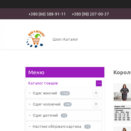
+380 (66) 588-91-11
+380 (98) 207-00-37
Шоп і Каталог
Корол
Каталог товарів
Одяг жіночий
1304
Одяг чоловічий
146
Одяг дитячий
13
Настінні обігрівачі картина
73