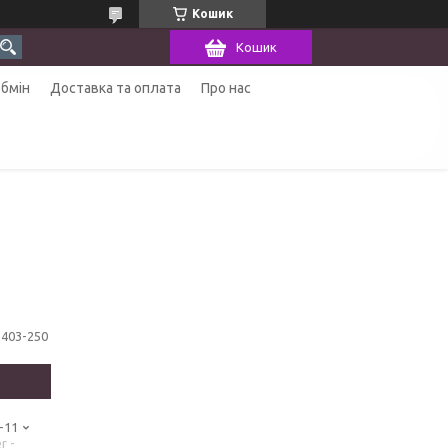
Кошик
Кошик
обмін
Доставка та оплата
Про нас
2403-250
-11
r -