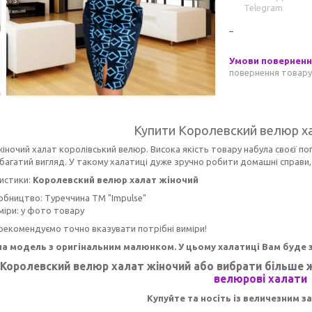
Telegram
повернення товару
Купити Королевский велюр х
ночий халат королівський велюр. Висока якість товару набула своєї поп
багатий вигляд. У такому халатиці дуже зручно робити домашні справи, 
истики:
Королевский велюр халат жіночий
обництво: Туреччина ТМ "
Impulse
"
міри: у фото товару
рекомендуємо точно вказувати потрібні виміри!
а модель з оригінальним малюнком. У цьому халатиці Вам буде з
 Королевский велюр халат жіночий
або вибрати більше ж
велюрові халати
Купуйте та носіть із величезним 