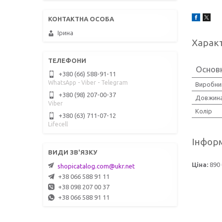
Ірина
Харак
Основ
+380 (66) 588-91-11
WhatsApp - Viber - Telegram
Виробни
+380 (98) 207-00-37
Довжина
Viber
Колір
+380 (63) 711-07-12
Lifecell
Інформ
Ціна:
890 
shopicatalog.com@ukr.net
+38 066 588 91 11
+38 098 207 00 37
+38 066 588 91 11