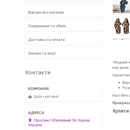
Відгуки про магазин
Повернення та обмін
Доставка та оплата
Знижки та акції
Модний жі
має дуже 
Контакти
Характер
Вир
Роз
Настійно 
Шоп і каталог
Прекрасн
Купити
Проспект Ювілейний 56, Харків,
Україна