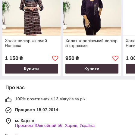
Халат велюр жіночий
Халат королівський велюр
Хала
Новинка
зі стразами
Нов
1 150
950
1 0
₴
₴
Купити
Купити
Про нас
100% позитивних з 13 відгуків за рік
Працює з 15.07.2014
м. Харків
Проспект Ювілейний 56, Харків, Україна