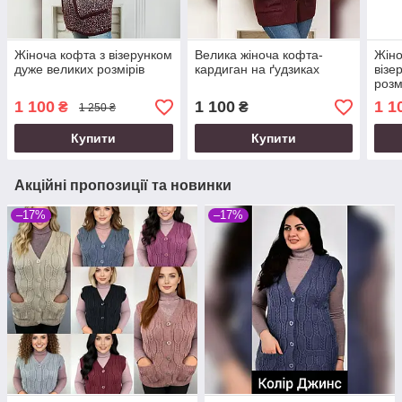
Жіноча кофта з візерунком
Велика жіноча кофта-
Жіно
дуже великих розмірів
кардиган на ґудзиках
візе
розм
1 100
1 100
1 1
₴
₴
1 250 ₴
Купити
Купити
Акційні пропозиції та новинки
–17%
–17%