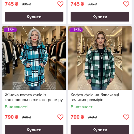
745
745
₴
₴
895 ₴
895 ₴
Купити
Купити
–16%
–16%
Жіноча кофта фліс із
Кофта фліс на блискавці
капюшоном великого розміру
великих розмірів
В наявності
В наявності
790
790
₴
₴
940 ₴
940 ₴
Купити
Купити