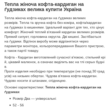
Тепла жіноча кофта-кардиган на
ґудзиках велика купити Україна
Тепла жіноча кофта-кардиган на ґудзиках великих
розмірів. Тепла та зручна кофта без коміра, кофта/кардиган
на ґудзиках із кишенями. Ідеальний варіант для тих, хто цінує
комфорт. Жіночий теплий в'язаний кардиган великих розмірів.
Прямий силует, горловина округла. Дві кишені. Застібається
на ґудзики. Відтінок виробу може відрізнятися через
параметри монітора, кольоропередавання Вашого пристрою,
а також партії товару.
Кофта - Кардиган виготовлений сучасної в'язкою, стильний крі
й, цікавий малюнок, а означає виділить вас на тлі серых будні
в.
Прати изделия необхідно при температури (не понад 30 град
усів) на низьких обертах. Чудова в'язана кофта-кардиган.
Чудово носити зі штанами, спідницею.
Основні характеристики:
Тепла жіноча кофта-кардиган на
ґудзиках
Розмір Два — універсальні:
52 - 56