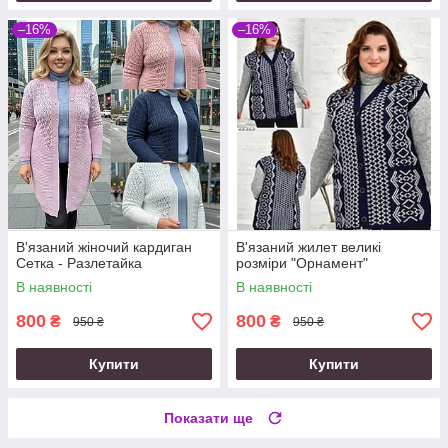
–16%
–16%
В'язаний жіночий кардиган
В'язаний жилет великі
Сетка - Разлетайка
розміри "Орнамент"
В наявності
В наявності
800
800
₴
₴
950 ₴
950 ₴
Купити
Купити
Показати ще