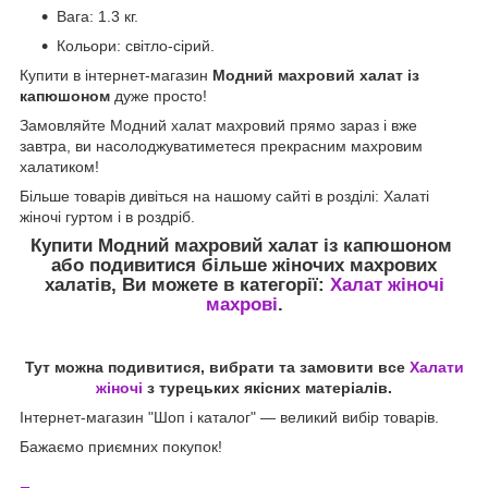
Вага: 1.3 кг.
Кольори: світло-сірий.
Купити в інтернет-магазин
Модний махровий халат із
капюшоном
дуже просто!
Замовляйте Модний халат махровий прямо зараз і вже
завтра, ви насолоджуватиметеся прекрасним махровим
халатиком!
Більше товарів дивіться на нашому сайті в розділі: Халаті
жіночі гуртом і в роздріб.
Купити Модний махровий халат із капюшоном
або подивитися більше жіночих махрових
халатів, Ви можете в категорії:
Халат жіночі
махрові
.
Тут можна подивитися, вибрати та замовити все
Халати
жіночі
з турецьких якісних матеріалів.
Інтернет-магазин "Шоп і каталог" — великий вибір товарів.
Бажаємо приємних покупок!