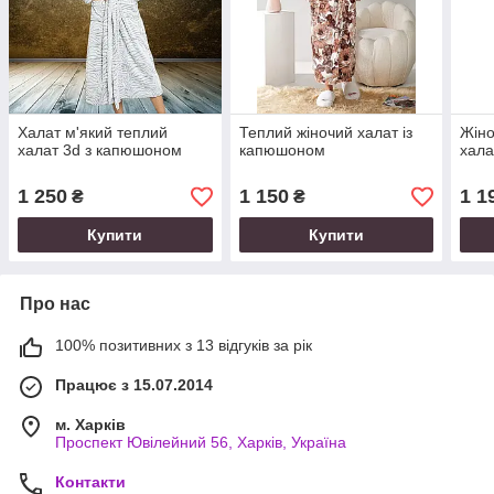
Халат м'який теплий
Теплий жіночий халат із
Жіно
халат 3d з капюшоном
капюшоном
хала
1 250
1 150
1 1
₴
₴
Купити
Купити
Про нас
100% позитивних з 13 відгуків за рік
Працює з 15.07.2014
м. Харків
Проспект Ювілейний 56, Харків, Україна
Контакти