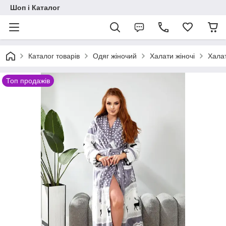
Шоп і Каталог
Каталог товарів
Одяг жіночий
Халати жіночі
Халат
Топ продажів