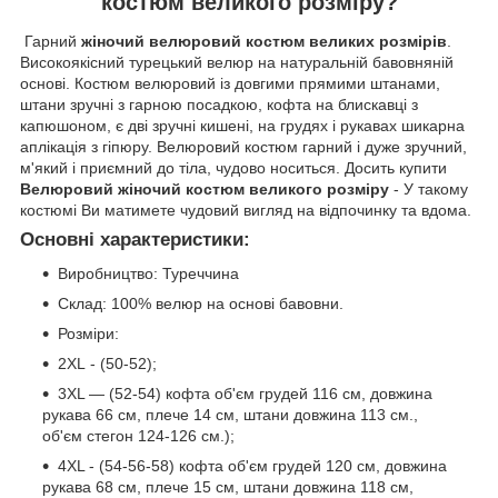
костюм великого розміру?
Гарний
жіночий велюровий костюм великих розмірів
.
Високоякісний турецький велюр на натуральній бавовняній
основі. Костюм велюровий із довгими прямими штанами,
штани зручні з гарною посадкою, кофта на блискавці з
капюшоном, є дві зручні кишені, на грудях і рукавах шикарна
аплікація з гіпюру. Велюровий костюм гарний і дуже зручний,
м'який і приємний до тіла, чудово носиться. Досить купити
Велюровий жіночий костюм великого розміру
- У такому
костюмі Ви матимете чудовий вигляд на відпочинку та вдома.
Основні характеристики:
Виробництво: Туреччина
Склад: 100% велюр на основі бавовни.
Розміри:
2XL - (50-52);
3XL — (52-54) кофта об'єм грудей 116 см, довжина
рукава 66 см, плече 14 см, штани довжина 113 см.,
об'єм стегон 124-126 см.);
4XL - (54-56-58) кофта об'єм грудей 120 см, довжина
рукава 68 см, плече 15 см, штани довжина 118 см,