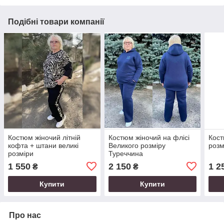
Подібні товари компанії
Костюм жіночий літній
Костюм жіночий на флісі
Кост
кофта + штани великі
Великого розміру
розм
розміри
Туреччина
1 550
2 150
1 2
₴
₴
Купити
Купити
Про нас