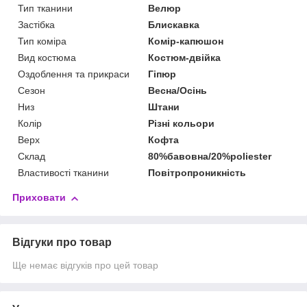
Тип тканини
Велюр
Застібка
Блискавка
Тип коміра
Комір-капюшон
Вид костюма
Костюм-двійка
Оздоблення та прикраси
Гіпюр
Сезон
Весна/Осінь
Низ
Штани
Колір
Різні кольори
Верх
Кофта
Склад
80%бавовна/20%poliester
Властивості тканини
Повітропроникність
Приховати
Відгуки про товар
Ще немає відгуків про цей товар