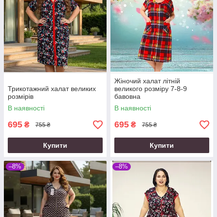
Жіночий халат літній
Трикотажний халат великих
великого розміру 7-8-9
розмірів
бавовна
В наявності
В наявності
695
695
₴
₴
755 ₴
755 ₴
Купити
Купити
–8%
–8%