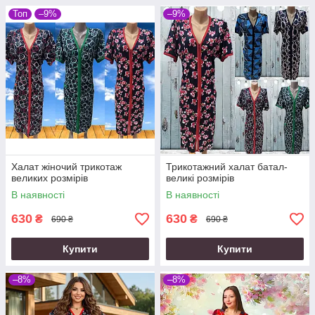
Топ
–9%
–9%
Халат жіночий трикотаж
Трикотажний халат батал-
великих розмірів
великі розмірів
В наявності
В наявності
630
630
₴
₴
690 ₴
690 ₴
Купити
Купити
–8%
–8%