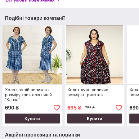
Подібні товари компанії
Халат літній великого
Халат дуже великих
Хала
розміру трикотаж синій
розмірів трикотаж
розм
"Клітка"
690
695
690
₴
₴
755 ₴
Купити
Купити
Акційні пропозиції та новинки