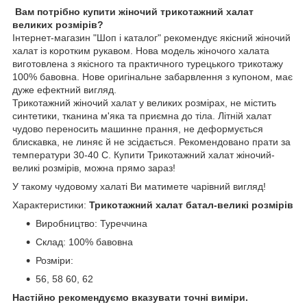
Вам потрібно купити жіночий трикотажний халат
великих розмірів?
Інтернет-магазин "Шоп і каталог" рекомендує якісний жіночий
халат із коротким рукавом. Нова модель жіночого халата
виготовлена з якісного та практичного турецького трикотажу
100% бавовна. Нове оригінальне забарвлення з купоном, має
дуже ефектний вигляд.
Трикотажний жіночий халат у великих розмірах, не містить
синтетики, тканина м'яка та приємна до тіла. Літній халат
чудово переносить машинне прання, не деформується
блискавка, не линяє й не зсідається. Рекомендовано прати за
температури 30-40 С. Купити Трикотажний халат жіночий-
великі розмірів, можна прямо зараз!
У такому чудовому халаті Ви матимете чарівний вигляд!
Характеристики:
Трикотажний халат батал-великі розмірів
Виробництво: Туреччина
Склад: 100% бавовна
Розміри:
56, 58 60, 62
Настійно рекомендуємо вказувати точні виміри.