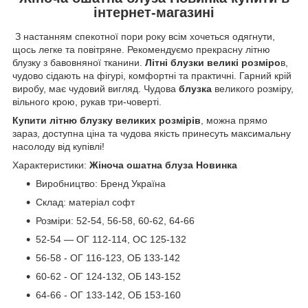
інтернет-магазині
З настанням спекотної пори року всім хочеться одягнути,
щось легке та повітряне. Рекомендуємо прекрасну літню
блузку з бавовняної тканини.
Літні блузки великі розміро
в,
чудово сідають на фігурі, комфортні та практичні. Гарний крій
виробу, має чудовий вигляд. Чудова
блузка
великого розміру,
вільного крою, рукав три-човерті.
Купити літню блузку великих розмірів
, можна прямо
зараз, доступна ціна та чудова якість принесуть максимальну
насолоду від купівлі!
Характеристики:
Жіноча ошатна блуза Новинка
Виробництво: Бренд Україна
Склад: матеріал софт
Розміри:
52-54, 56-58, 60-62, 64-66
52-54 — ОГ 112-114, ОС 125-132
56-58 - ОГ 116-123, ОБ 133-142
60-62 - ОГ 124-132, ОБ 143-152
64-66 - ОГ 133-142, ОБ 153-160