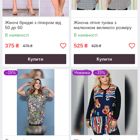
Жіночі бриджі з гіпюром від
Жіноча літня туніка з
50 до 60
малюнком великого розміру
В наявності
В наявності
375
525
₴
₴
475 ₴
625 ₴
Купити
Купити
–15%
Новинка
–15%