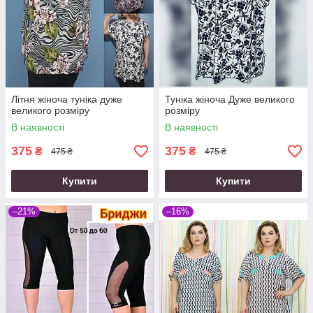
Літня жіноча туніка дуже
Туніка жіноча Дуже великого
великого розміру
розміру
В наявності
В наявності
375
375
₴
₴
475 ₴
475 ₴
Купити
Купити
–21%
–16%