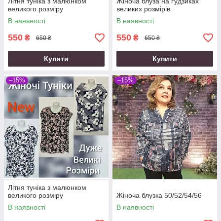
Літня туніка з малюнком
Жіноча блуза на ґудзиках
великого розміру
великих розмірів
В наявності
В наявності
550
550
₴
₴
650 ₴
650 ₴
Купити
Купити
–15%
–15%
Літня туніка з малюнком
великого розміру
Жіноча блузка 50/52/54/56
В наявності
В наявності