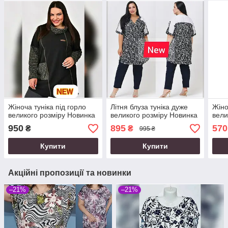
Жіноча туніка під горло
Літня блуза туніка дуже
Жіно
великого розміру Новинка
великого розміру Новинка
вели
950
895
570
₴
₴
995 ₴
Купити
Купити
Акційні пропозиції та новинки
–21%
–21%