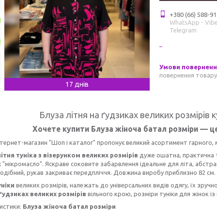
+380 (66) 588-91
WhatsApp - Vibe
Telegram
повернення товару
17 днів
Блуза літня на ґудзиках великих розмірів 
Хочете
купити Блуза жіноча батал розміри
— це
тернет-магазин "Шоп і каталог" пропонує великий асортимент гарного, 
ітня туніка з візерунком великих розмірів
дуже ошатна, практична т
"мікромасло". Яскраве соковите забарвлення ідеальне для літа, абстрак
одібний, рукав закриває передпліччя. Довжина виробу приблизно 82 см.
уніки
великих розмірів, належать до універсальних видів одягу, їх зручн
 ґудзиках великих розмірів
вільного крою, розміри туніки для жінок і
истики:
Блуза жіноча батал розміри