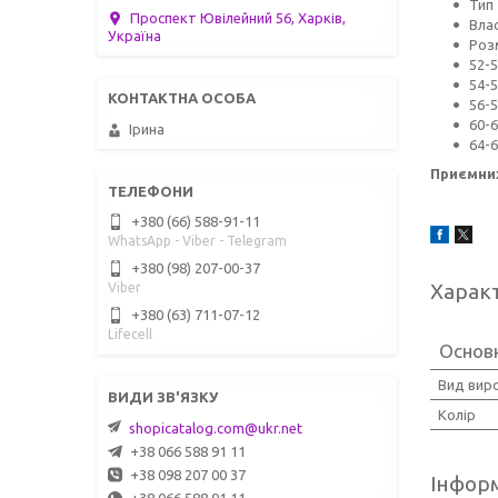
Тип 
Проспект Ювілейний 56, Харків,
Влас
Україна
Роз
52-5
54-
56-5
60-6
Ірина
64-6
Приємних
+380 (66) 588-91-11
WhatsApp - Viber - Telegram
+380 (98) 207-00-37
Харак
Viber
+380 (63) 711-07-12
Lifecell
Основ
Вид вир
Колір
shopicatalog.com@ukr.net
+38 066 588 91 11
+38 098 207 00 37
Інформ