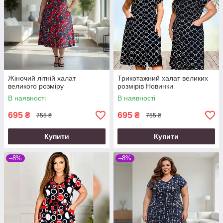
Жіночий літній халат
Трикотажний халат великих
великого розміру
розмірів Новинки
В наявності
В наявності
695
695
₴
₴
755 ₴
755 ₴
Купити
Купити
–8%
–8%