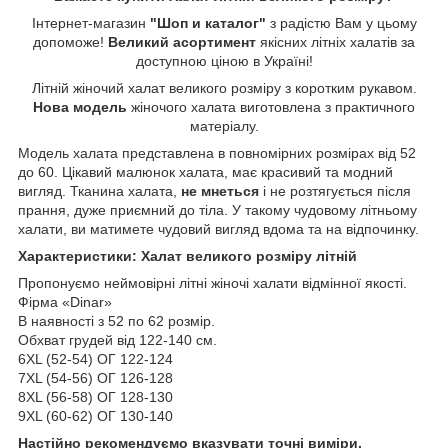
Інтернет-магазин
"Шоп и каталог"
з радістю Вам у цьому
допоможе!
Великий асортимент
якісних літніх халатів за
доступною ціною в Україні!
Літній жіночий халат великого розміру з коротким рукавом.
Нова модель
жіночого халата виготовлена з практичного
матеріалу.
Модель халата представлена в повномірних розмірах від 52
до 60. Цікавий малюнок халата, має красивий та модний
вигляд. Тканина халата,
не мнеться
і не розтягується після
прання, дуже приємний до тіла. У такому чудовому літньому
халати, ви матимете чудовий вигляд вдома та на відпочинку.
Характеристики: Халат великого розміру літній
Пропонуємо неймовірні літні жіночі халати відмінної якості.
Фірма «Dinar»
В наявності з 52 по 62 розмір.
Обхват грудей від 122-140 см.
6ХL (52-54) ОГ 122-124
7ХL (54-56) ОГ 126-128
8ХL (56-58) ОГ 128-130
9ХL (60-62) ОГ 130-140
Настійно рекомендуємо вказувати точні виміри.