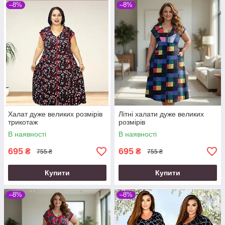
–8%
–8%
Халат дуже великих розмірів
Літні халати дуже великих
трикотаж
розмірів
В наявності
В наявності
695
695
₴
₴
755 ₴
755 ₴
Купити
Купити
–8%
–8%