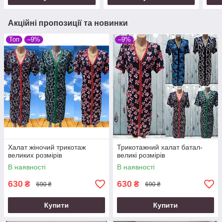
Акційні пропозиції та новинки
Топ
–9%
–9%
Халат жіночий трикотаж
Трикотажний халат батал-
великих розмірів
великі розмірів
В наявності
В наявності
630
630
₴
₴
690 ₴
690 ₴
Купити
Купити