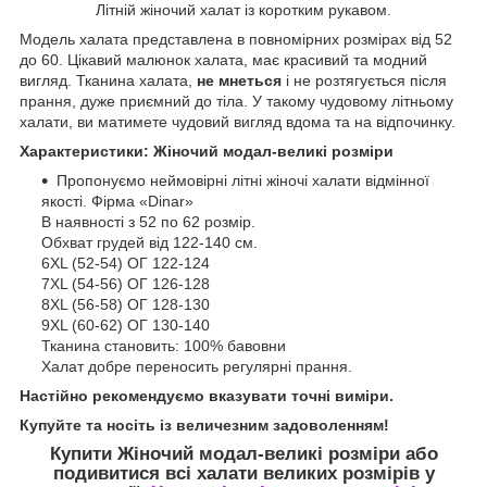
Літній жіночий халат із коротким рукавом.
Модель халата представлена в повномірних розмірах від 52
до 60. Цікавий малюнок халата, має красивий та модний
вигляд. Тканина халата,
не мнеться
і не розтягується після
прання, дуже приємний до тіла. У такому чудовому літньому
халати, ви матимете чудовий вигляд вдома та на відпочинку.
Характеристики: Жіночий модал-великі розміри
Пропонуємо неймовірні літні жіночі халати відмінної
якості. Фірма «Dinar»
В наявності з 52 по 62 розмір.
Обхват грудей від 122-140 см.
6ХL (52-54) ОГ 122-124
7ХL (54-56) ОГ 126-128
8ХL (56-58) ОГ 128-130
9ХL (60-62) ОГ 130-140
Тканина становить: 100% бавовни
Халат добре переносить регулярні прання.
Настійно рекомендуємо вказувати точні виміри.
Купуйте та носіть із величезним задоволенням!
Купити Жіночий модал-великі розміри
або
подивитися всі халати великих розмірів у