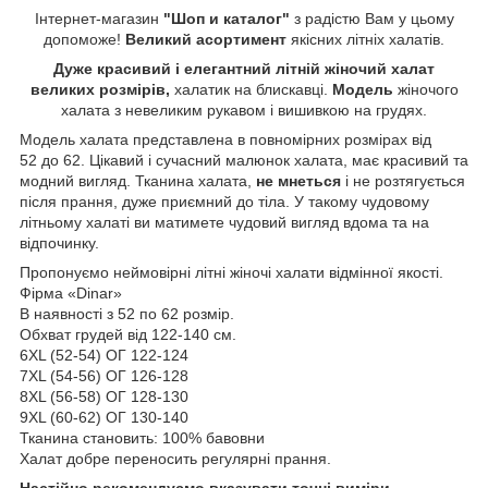
Інтернет-магазин
"Шоп и каталог"
з радістю Вам у цьому
допоможе!
Великий асортимент
якісних літніх халатів.
Дуже красивий і елегантний літній жіночий халат
великих розмірів,
халатик на блискавці.
Модель
жіночого
халата з невеликим рукавом і вишивкою на грудях.
Модель халата представлена в повномірних розмірах від
52 до 62. Цікавий і сучасний малюнок халата, має красивий та
модний вигляд. Тканина халата,
не мнеться
і не розтягується
після прання, дуже приємний до тіла. У такому чудовому
літньому халаті ви матимете чудовий вигляд вдома та на
відпочинку.
Пропонуємо неймовірні літні жіночі халати відмінної якості.
Фірма «Dinar»
В наявності з 52 по 62 розмір.
Обхват грудей від 122-140 см.
6ХL (52-54) ОГ 122-124
7ХL (54-56) ОГ 126-128
8ХL (56-58) ОГ 128-130
9ХL (60-62) ОГ 130-140
Тканина становить: 100% бавовни
Халат добре переносить регулярні прання.