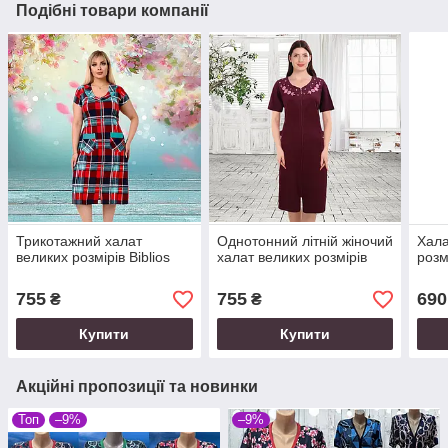
Подібні товари компанії
Трикотажний халат
Однотонний літній жіночий
Хала
великих розмірів Biblios
халат великих розмірів
розм
755
755
690
₴
₴
Купити
Купити
Акційні пропозиції та новинки
Топ
–9%
–9%