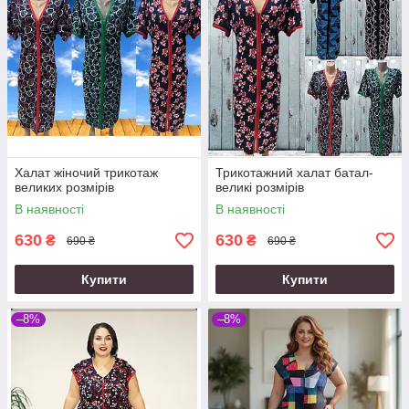
Халат жіночий трикотаж
Трикотажний халат батал-
великих розмірів
великі розмірів
В наявності
В наявності
630
630
₴
₴
690 ₴
690 ₴
Купити
Купити
–8%
–8%