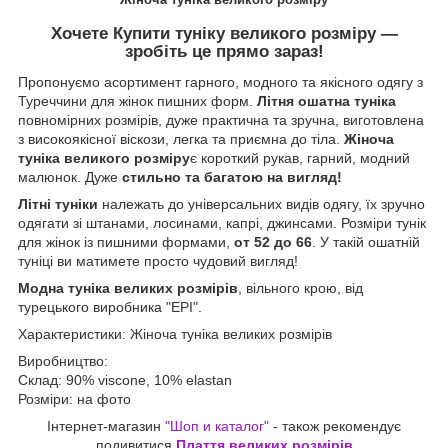
Хочете
Купити
туніку великого розміру —
зробіть це прямо зараз!
Пропонуємо асортимент гарного, модного та якісного одягу з
Туреччини для жінок пишних форм.
Літня ошатна туніка
повномірних розмірів, дуже практична та зручна, виготовлена
з високоякісної віскози, легка та приємна до тіла.
Жіноча
туніка великого розміру
є короткий рукав, гарний, модний
малюнок. Дуже
стильно та багатою на вигляд!
Літні туніки
належать до універсальних видів одягу, їх зручно
одягати зі штанами, лосинами, капрі, джинсами. Розміри тунік
для жінок із пишними формами,
от 52 до 66
. У такій ошатній
туніці ви матимете просто чудовий вигляд!
Модна туніка великих розмірів
, вільного крою, від
турецького виробника "EPI".
Характеристики:
Жіноча туніка великих розмірів
Виробництво:
Склад: 90% viscone, 10% elastan
Розміри: на фото
Інтернет-магазин
"Шоп и каталог"
- також рекомендує
подивитися
Плаття великих розмірів