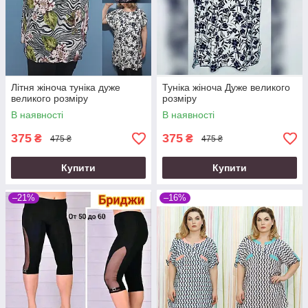
Літня жіноча туніка дуже
Туніка жіноча Дуже великого
великого розміру
розміру
В наявності
В наявності
375
375
₴
₴
475 ₴
475 ₴
Купити
Купити
–21%
–16%