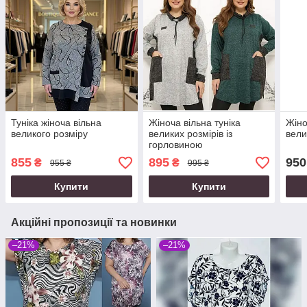
Туніка жіноча вільна
Жіноча вільна туніка
Жіно
великого розміру
великих розмірів із
вели
горловиною
855
895
950
₴
₴
955 ₴
995 ₴
Купити
Купити
Акційні пропозиції та новинки
–21%
–21%