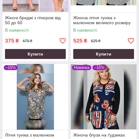
Жіночі бриджі з гіпюром від
Жіноча літня туніка з
50 до 60
малюнком великого розміру
В наявності
В наявності
375
525
₴
₴
475 ₴
625 ₴
Купити
Купити
–15%
Новинка
–15%
Літня туніка з малюнком
Жіноча блуза на ґудзиках