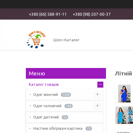
+380 (66) 588-91-11
+380 (98) 207-00-37
Шоп і Каталог
Літній
Каталог товарів
Одяг жіночий
1304
Одяг чоловічий
146
Одяг дитячий
13
Настінні обігрівачі картина
73