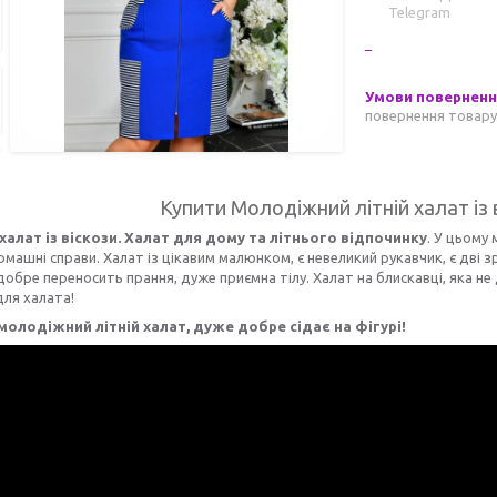
Telegram
повернення товару
Купити Молодіжний літній халат із в
халат із віскози. Халат для дому та літнього відпочинку
. У цьому
машні справи. Халат із цікавим малюнком, є невеликий рукавчик, є дві з
 добре переносить прання, дуже приємна тілу. Халат на блискавці, яка н
ля халата!
олодіжний літній халат, дуже добре сідає на фігурі!