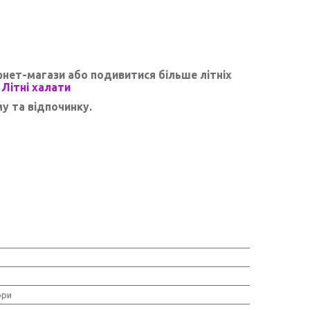
ернет-магази
або подивитися більше літніх
:
Літні халати
у та відпочинку.
ори