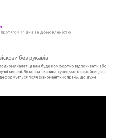
 протягом 14 днів
за домовленістю
іскози без рукавів
 модному халатіці вам буде комфортно відпочивати або
ручні кишені. Віскозна тканина турецького виробництва,
е деформується після різноманітних прань, що дуже