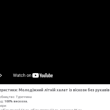
еристики:
Молодіжний літній халат із віскози без рукавів
обництво: Туреччина
ад:
100% вискоза.
міри:
:
об'єм грудей 51 см, об'єм стегон 52 см, довжина 86 см.