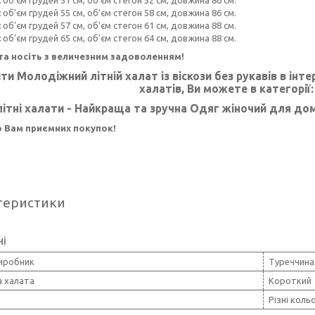
:
об'єм грудей 55 см, об'єм стегон 58 см, довжина 86 см.
:
об'єм грудей 57 см, об'єм стегон 61 см, довжина 88 см.
:
об'єм грудей 65 см, об'єм стегон 64 см, довжина 88 см.
та носіть з величезним задоволенням!
ти Молодіжний літній халат із віскози без рукавів в інт
халатів, Ви можете в категорії
літні халати
- Найкраща та зручна
Одяг жіночий для дом
 Вам приємних покупок!
теристики
ні
виробник
Туреччина
 халата
Короткий
Різні коль