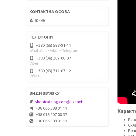
Ірина
+380 (66) 588-91-11
WhatsApp - Viber - Telegram
+380 (98) 207-00-37
Viber
+380 (63) 711-07-12
Lifecell
shopicatalog.com@ukr.net
+38 066 588 91 11
Характ
+38 098 207 00 37
Вир
+38 066 588 91 11
Скл
Роз
2XL