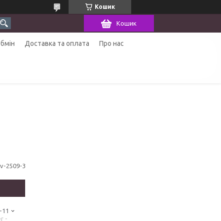
Кошик
Кошик
обмін
Доставка та оплата
Про нас
sv-2509-3
-11
r -