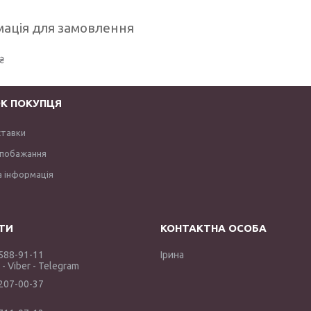
ація для замовлення
₴
К ПОКУПЦЯ
ставки
 побажання
 інформація
 588-91-11
Ірина
- Viber - Telegram
 207-00-37