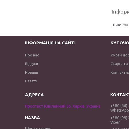
Інформ
Ціна:
780 
ІНФОРМАЦІЯ НА САЙТІ
КУТОЧО
Про нас
Умови до
Відгуки
Скарги та
Новини
Контактна
Статті
+380 (66)
Проспект Ювілейний 56, Харків, Україна
WhatsApp 
+380 (98)
Viber
Шоп і каталог