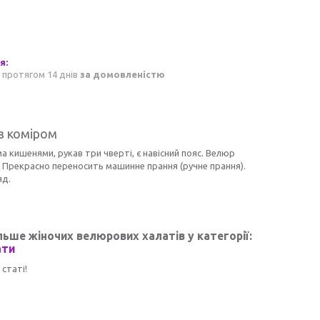
 протягом 14 днів
за домовленістю
з коміром
а кишенями, рукав три чверті, є навісний пояс. Велюр
а. Прекрасно переносить машинне прання (ручне прання).
яд.
льше жіночих велюрових халатів у категорії:
ати
статі!