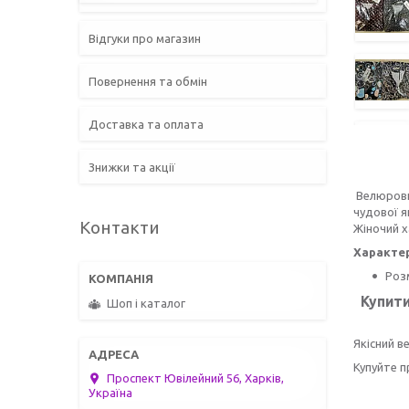
Відгуки про магазин
Повернення та обмін
Доставка та оплата
Знижки та акції
Велюровий
чудової я
Контакти
Жіночий х
Характе
Роз
Купити
Шоп і каталог
Якісний в
Купуйте п
Проспект Ювілейний 56, Харків,
Україна