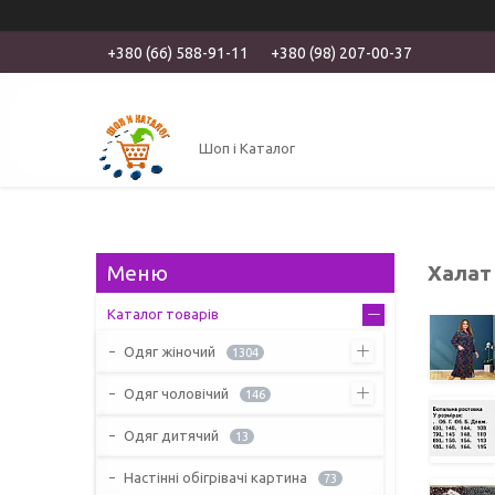
+380 (66) 588-91-11
+380 (98) 207-00-37
Шоп і Каталог
Халат
Каталог товарів
Одяг жіночий
1304
Одяг чоловічий
146
Одяг дитячий
13
Настінні обігрівачі картина
73