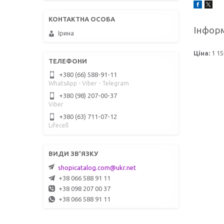
Інформ
Ірина
Ціна:
1 15
+380 (66) 588-91-11
WhatsApp - Viber - Telegram
+380 (98) 207-00-37
Viber
+380 (63) 711-07-12
Lifecell
shopicatalog.com@ukr.net
+38 066 588 91 11
+38 098 207 00 37
+38 066 588 91 11