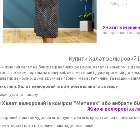
Telegram
повернення товару
Купити Халат велюровий і
 жіночий халат на блискавці великих розмірів. Халат із коміром, з двом
кості з м'яким ворсом на поверхні, оксамитовий і дуже приємний до тіл
алатик за коліно, дуже зручний і гарний, має естетичний та модний вигл
ристики
:
Халат велюровий із коміром великого розміру
міри: у фото товару
 Халат велюровий із коміром "Метелик"
або вибрати бі
Жіночі велюрові хал
елюровий халатик чудовий подарунок для всіх представниць прекрасної 
рямо зараз і носіть з величезним задоволенням!