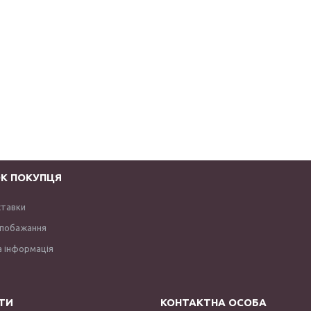
К ПОКУПЦЯ
ставки
 побажання
 інформація