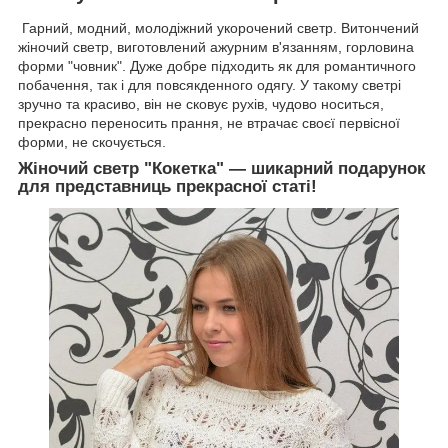
Гарний, модний, молодіжний укорочений светр. Витончений
жіночий светр, виготовлений ажурним в'язанням, горловина
форми "човник". Дуже добре підходить як для романтичного
побачення, так і для повсякденного одягу. У такому светрі
зручно та красиво, він не сковує рухів, чудово носиться,
прекрасно переносить прання, не втрачає своєї первісної
форми, не скочується.
Жіночий светр "Кокетка" — шикарний подарунок
для представниць прекрасної статі!