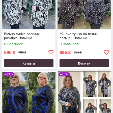
Вільна туніка великих
Жіноча туніка на великі
розмірів Новинка
розміри Новинка
В наявності
В наявності
690
695
₴
₴
790 ₴
795 ₴
Купити
Купити
–13%
–13%