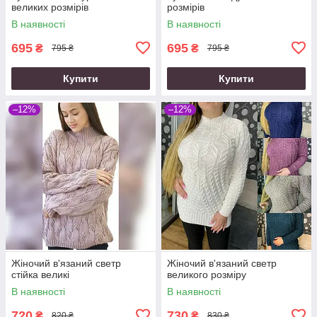
великих розмірів
розмірів
В наявності
В наявності
695
695
₴
₴
795 ₴
795 ₴
Купити
Купити
–12%
–12%
Жіночий в'язаний светр
Жіночий в'язаний светр
стійка великі
великого розміру
В наявності
В наявності
720
730
₴
₴
820 ₴
830 ₴