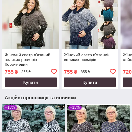
Жіночий светр в'язаний
Жіночий светр в'язаний
Жіно
великих розмірів
великих розмірів
стій
Коричневий
755
755
720
₴
₴
855 ₴
855 ₴
Купити
Купити
Акційні пропозиції та новинки
–13%
–13%