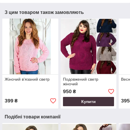
З цим товаром також замовляють
Жіночий в'язаний светр
Подовжений светр
Весн
жіночий
950
₴
399
395
₴
Купити
Подібні товари компанії