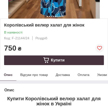
Королівський велюр халат для жінок
В наявності
Код: F-21144/24
Роздріб
750
₴
Купити
Опис
Відгуки про товар
Доставка
Оплата
Умови
Опис
Купити Королівський велюр халат для
жінок в Україні