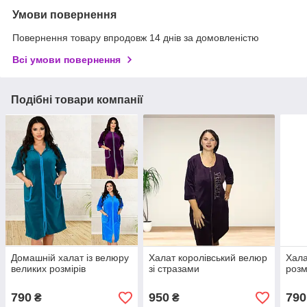
Умови повернення
Повернення товару впродовж 14 днів за домовленістю
Всі умови повернення
Подібні товари компанії
Домашній халат із велюру
Халат королівський велюр
Хала
великих розмірів
зі стразами
розм
790
950
790
₴
₴