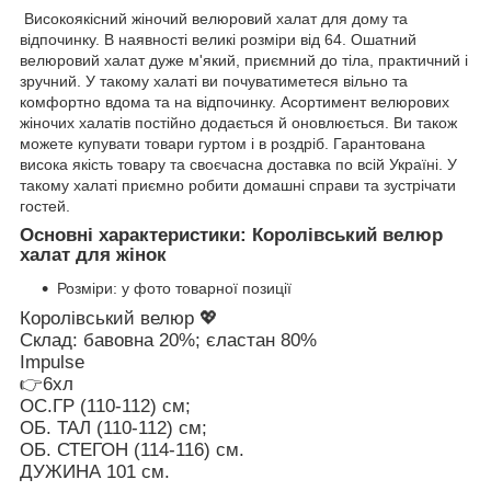
Високоякісний жіночий велюровий халат для дому та
відпочинку. В наявності великі розміри від 64. Ошатний
велюровий халат дуже м'який, приємний до тіла, практичний і
зручний. У такому халаті ви почуватиметеся вільно та
комфортно вдома та на відпочинку. Асортимент велюрових
жіночих халатів постійно додається й оновлюється. Ви також
можете купувати товари гуртом і в роздріб. Гарантована
висока якість товару та своєчасна доставка по всій Україні. У
такому халаті приємно робити домашні справи та зустрічати
гостей.
Основні характеристики:
Королівський велюр
халат для жінок
Розміри: у фото товарної позиції
Королівський велюр 💖
Склад: бавовна 20%; єластан 80%
Impulse
👉6хл
ОС.ГР (110-112) см;
ОБ. ТАЛ (110-112) см;
ОБ. СТЕГОН (114-116) см.
ДУЖИНА 101 см.