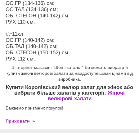
ОС.ГР (134-136) см;
ОС.ТАЛ (134-136) см;
ОБ. СТЕГОН (140-142) см;
РУХ 110 см.
👉11хл
ОС.ГР (140-142) см;
ОБ.ТАЛ (140-142) см;
ОБ. СТЕГОН (150-152) см;
РУХ 112 см.
В інтернет-магазині "Шоп і каталог" Ви можете вибрати й
купити жіночі велюрові халати за найдоступнішими цінами від
виробника.
Купити Королівський велюр халат для жінок
або
вибрати більше халатів у категорії:
Жіночі
велюрові халати
Бажаємо приємних покупок!
Приховати