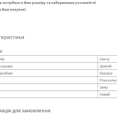
ь потрібного Вам розміру та забарвлення уточнюйте!
 Вам покупок!
теристики
ні
обу
Светр
 рукава
Довгий
виробник
Україна
Різні коль
Зима
Новий
ація для замовлення