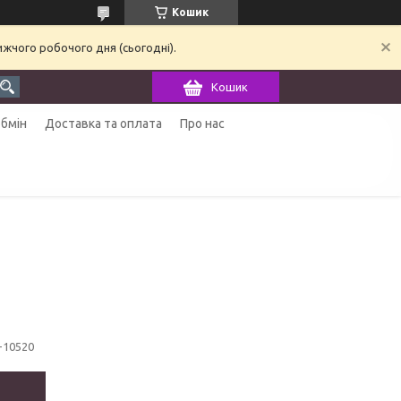
Кошик
ижчого робочого дня (сьогодні).
Кошик
обмін
Доставка та оплата
Про нас
t-10520