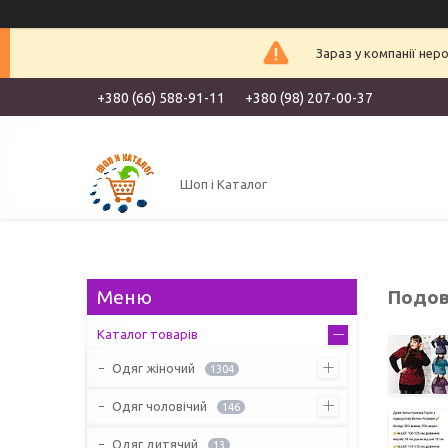
Зараз у компанії нер
+380 (66) 588-91-11
+380 (98) 207-00-37
Шоп і Каталог
Подов
Каталог товарів
Одяг жіночий
1304
Одяг чоловічий
146
Одяг дитячий
13