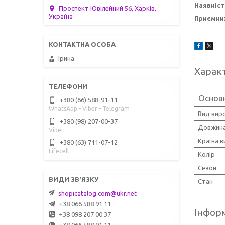
Наявніст
Проспект Ювілейний 56, Харків,
Україна
Приємних
Ірина
Харак
Основ
+380 (66) 588-91-11
WhatsApp - Viber - Telegram
Вид вир
+380 (98) 207-00-37
Довжина
Viber
Країна 
+380 (63) 711-07-12
Lifecell
Колір
Сезон
Стан
shopicatalog.com@ukr.net
+38 066 588 91 11
Інформ
+38 098 207 00 37