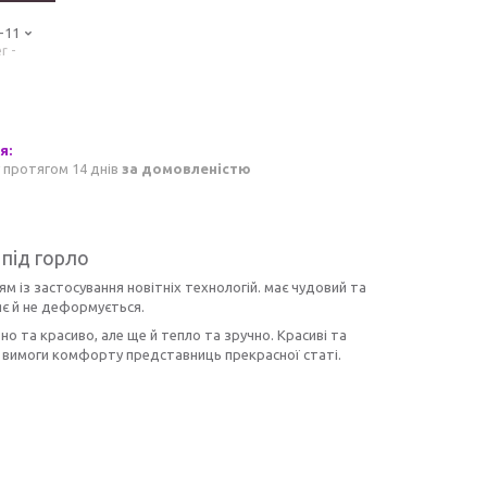
-11
r -
 протягом 14 днів
за домовленістю
під горло
 із застосування новітніх технологій. має чудовий та
яє й не деформується.
но та красиво, але ще й тепло та зручно. Красиві та
 і вимоги комфорту представниць прекрасної статі.