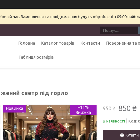
обочий час. Замовлення та повідомлення будуть оброблені з 09:00 найбл
Головна
Каталог товарів
Контакти
Повернення та 
Таблиця розмірів
жений светр під горло
850 ₴
–11%
950 ₴
Новинка
В наявності
Код:
Купити