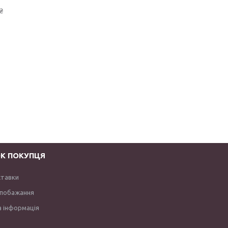
₴
К ПОКУПЦЯ
ставки
 побажання
 інформація