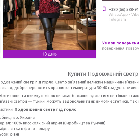
+380 (66) 588-91
WhatsApp - Vibe
Telegram
повернення товару
18 днів
Купити Подовжений светр 
одовжений светр під горло. Светр зв'язаний великим машинним в'язанням
вигляд, добре переносить прання за температури 30-40 градусів. не лин
міжсезоння та взимку в жінок виникає бажання одягатися не тільки стиль
в'язані светри — туніки, можуть задовольнити як вимоги естетики, так
истики:
Подовжений светр під горло
обництво: Україна
еріал: 100% високоякісний акрил (Виробництва Румунії)
мірна сітка в фото товару
ори: різні