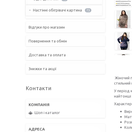
Настінні обігрівачі картина
73
Відгуки про магазин
Повернення та обмін
Доставка та оплата
Знижки та акції
Жіночий п
стильний 
Контакти
У період 
найтонші 
Характер
Вир
Шоп і каталог
Мат
Роз
Коль