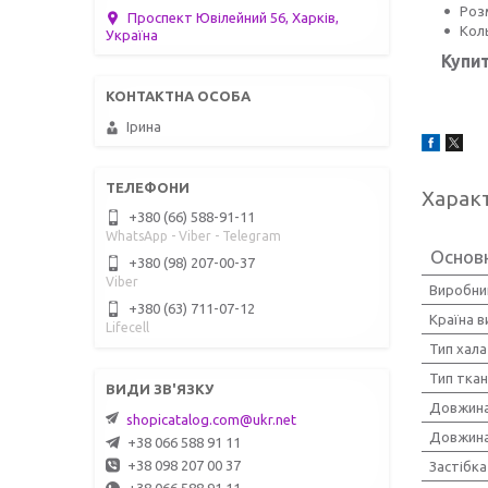
Розм
Проспект Ювілейний 56, Харків,
Кол
Україна
Купит
Ірина
Харак
+380 (66) 588-91-11
WhatsApp - Viber - Telegram
Основ
+380 (98) 207-00-37
Viber
Виробни
+380 (63) 711-07-12
Країна 
Lifecell
Тип хал
Тип тка
Довжина
shopicatalog.com@ukr.net
Довжина
+38 066 588 91 11
+38 098 207 00 37
Застібка