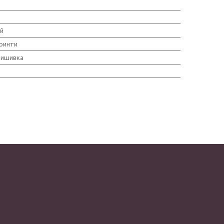
й
принти
вишивка