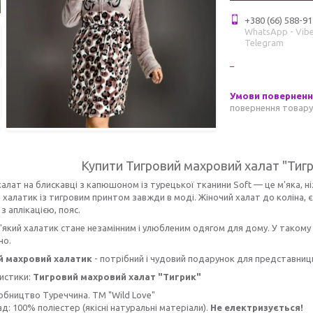
+380 (66) 588-91
WhatsApp - Vibe
Telegram
повернення товару
Купити Тигровий махровий халат "Тиг
алат на блискавці з капюшоном із турецької тканини Soft — це м'яка, ні
халатик із тигровим принтом завжди в моді. Жіночий халат до коліна, 
з аплікацією, пояс.
'який халатик стане незамінним і улюбленим одягом для дому. У такому
но.
й махровий халатик
- потрібний і чудовий подарунок для представниць
истики:
Тигровий махровий халат "Тигрик"
обництво Туреччина. ТМ "Wild Love"
д: 100% поліестер (якісні натуральні матеріали).
Не електризується!