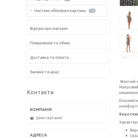
Настінні обігрівачі картина
73
Відгуки про магазин
Повернення та обмін
Доставка та оплата
Знижки та акції
Жіночий х
Махровий 
Контакти
кишеньки 
Класний м
комфорт
Коротки
Шоп і каталог
Характер
Вир
Скла