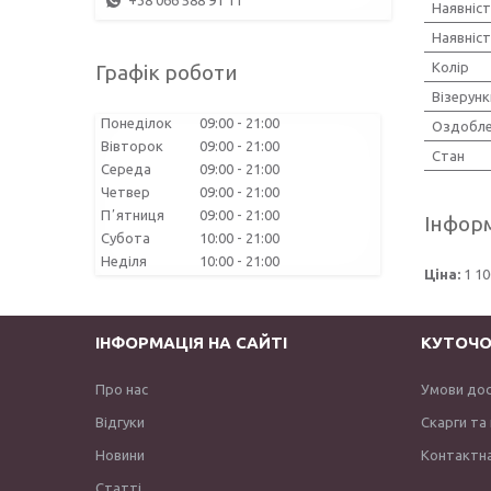
+38 066 588 91 11
Наявніс
Наявніс
Колір
Графік роботи
Візерунк
Понеділок
09:00
21:00
Оздобле
Вівторок
09:00
21:00
Стан
Середа
09:00
21:00
Четвер
09:00
21:00
Пʼятниця
09:00
21:00
Інформ
Субота
10:00
21:00
Неділя
10:00
21:00
Ціна:
1 10
ІНФОРМАЦІЯ НА САЙТІ
КУТОЧО
Про нас
Умови до
Відгуки
Скарги та
Новини
Контактна
Статті