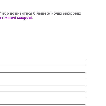
"
або подивитися більше жіночих махрових
т жіночі махрові
.