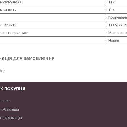
ть капюшона
Так
ть кишень
Так
Коричневи
и і принти
Тваринні 
ння та прикраси
Машинна 
Новий
ація для замовлення
0 ₴
К ПОКУПЦЯ
ставки
 побажання
 інформація