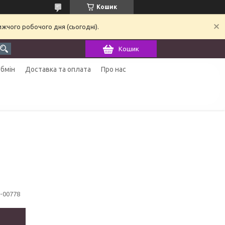
Кошик
ижчого робочого дня (сьогодні).
Кошик
обмін
Доставка та оплата
Про нас
i-00778