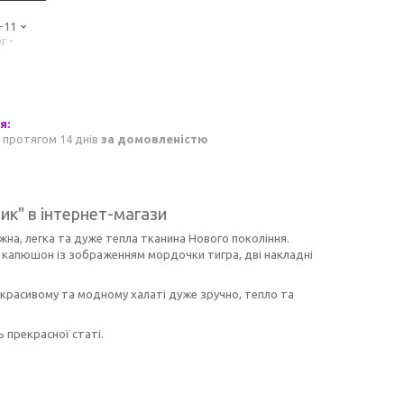
-11
r -
 протягом 14 днів
за домовленістю
рик"
в інтернет-магази
жна, легка та дуже тепла тканина Нового покоління.
є капюшон із зображенням мордочки тигра, дві накладні
 красивому та модному халаті дуже зручно, тепло та
 прекрасної статі.