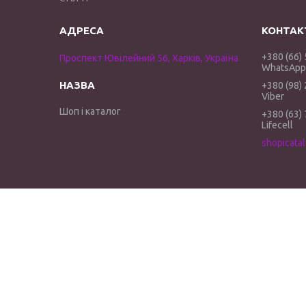
+380 (66)
Проспект Ювілейний 56, Харків, Україна
WhatsApp 
+380 (98)
Viber
Шоп і каталог
+380 (63)
Lifecell
shopicata