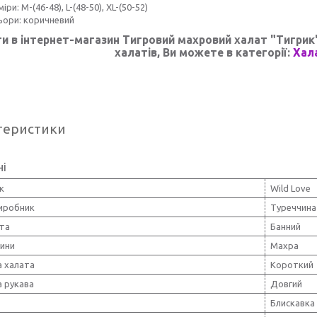
іри: M-(46-48), L-(48-50), XL-(50-52)
ьори: коричневий
и в інтернет-магазин
Тигровий махровий халат "Тигрик
халатів, Ви можете в категорії:
Хала
теристики
ні
к
Wild Love
виробник
Туреччина
ата
Банний
нини
Махра
 халата
Короткий
 рукава
Довгий
Блискавка