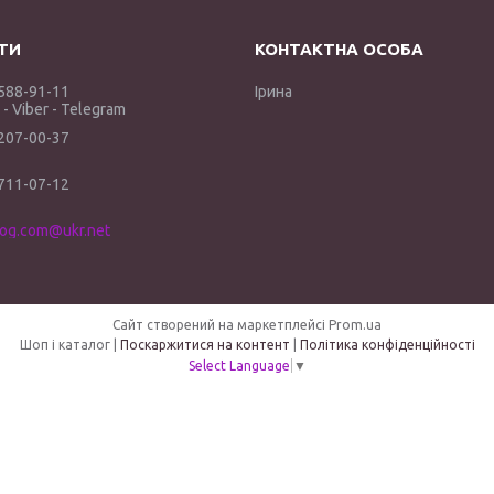
 588-91-11
Ірина
- Viber - Telegram
 207-00-37
 711-07-12
log.com@ukr.net
Сайт створений на маркетплейсі
Prom.ua
Шоп і каталог |
Поскаржитися на контент
|
Політика конфіденційності
Select Language
▼