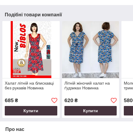
Подібні товари компанії
Халат літній на блискавці
Літній жіночий халат на
Моло
без рукавів Новинка
ґудзиках Новинка
трик
685
620
580
₴
₴
Купити
Купити
Про нас