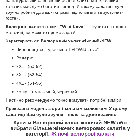
на натуральній бавовняній основі. Стильний, красивий
халатик має дуже багатий вигляд. У такому халатиці дуже
зручно робити домашні справи, відпочивати та зустрічати
гостей.
Велюрові халати жіночі "Wild Love"
— купити в інтернет-
магазині, ви можете прямо зараз!
Характеристики:
Велюровий халат жіночий-NEW
Виробництво: Туреччина ТМ "
Wild Love
"
Розміри:
2XL - (50-52);
3XL - (52-54);
4XL - (54-56).
Колір: Темно-синій, червоний
Настійно рекомендуємо точно вказувати потрібні виміри!
Прекрасна модель з оригінальним малюнком. У цьому
халатиці Вам буде зручно, тепло та дуже красиво.
Купити Велюровий халат жіночий-NEW
або
вибрати більше жіночих велюрових халатів у
категорії:
Жіночі велюрові халати