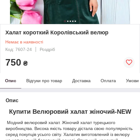
Халат короткий Королівський велюр
Немає в наявності
Код: 7607-24
Роздріб
750
₴
Опис
Відгуки про товар
Доставка
Оплата
Умови
Опис
Купити Велюровий халат жіночий-NEW
Модний велюровий халат. Жіночий халат турецького
виробництва. Висока якість товару дістала свою популярність
серед покупців усього світу. Халатик виготовлений із велюру