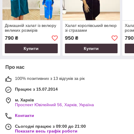
Домашній халат із велюру
Халат королівський велюр
Хала
великих розмірів
зі стразами
розм
790
950
790
₴
₴
Купити
Купити
Про нас
100% позитивних з 13 відгуків за рік
Працює з 15.07.2014
м. Харків
Проспект Ювілейний 56, Харків, Україна
Контакти
Сьогодні працює з 09:00 до 21:00
Показати весь графік роботи